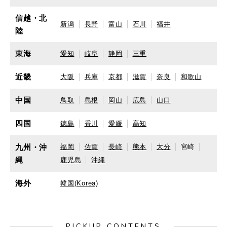
信越・北
新潟
長野
富山
石川
福井
陸
東海
愛知
岐阜
静岡
三重
近畿
大阪
兵庫
京都
滋賀
奈良
和歌山
中国
鳥取
島根
岡山
広島
山口
四国
徳島
香川
愛媛
高知
九州・沖
福岡
佐賀
長崎
熊本
大分
宮崎
縄
鹿児島
沖縄
海外
韓国(Korea)
PICKUP CONTENTS