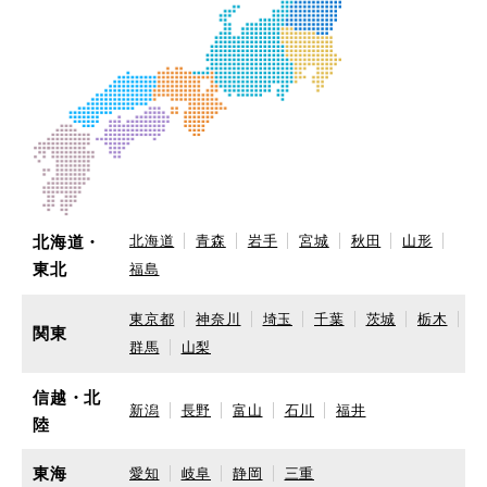
北海道・
北海道
青森
岩手
宮城
秋田
山形
東北
福島
東京都
神奈川
埼玉
千葉
茨城
栃木
関東
群馬
山梨
信越・北
新潟
長野
富山
石川
福井
陸
東海
愛知
岐阜
静岡
三重