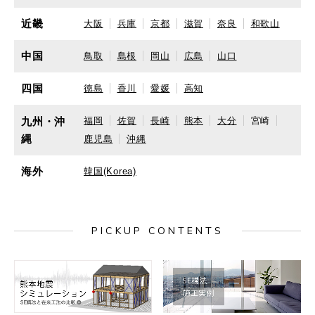
近畿
大阪
兵庫
京都
滋賀
奈良
和歌山
中国
鳥取
島根
岡山
広島
山口
四国
徳島
香川
愛媛
高知
九州・沖
福岡
佐賀
長崎
熊本
大分
宮崎
縄
鹿児島
沖縄
海外
韓国(Korea)
PICKUP CONTENTS