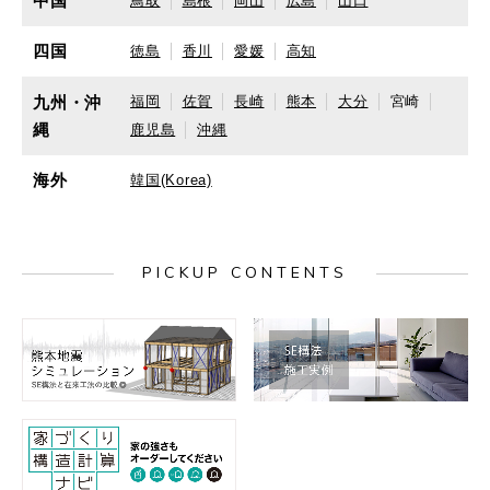
中国
鳥取
島根
岡山
広島
山口
四国
徳島
香川
愛媛
高知
九州・沖
福岡
佐賀
長崎
熊本
大分
宮崎
縄
鹿児島
沖縄
海外
韓国(Korea)
PICKUP CONTENTS