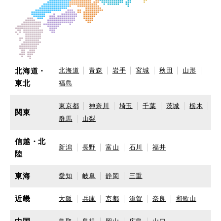
北海道・
北海道
青森
岩手
宮城
秋田
山形
東北
福島
東京都
神奈川
埼玉
千葉
茨城
栃木
関東
群馬
山梨
信越・北
新潟
長野
富山
石川
福井
陸
東海
愛知
岐阜
静岡
三重
近畿
大阪
兵庫
京都
滋賀
奈良
和歌山