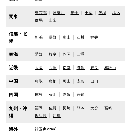
東京都
神奈川
埼玉
千葉
茨城
栃木
関東
群馬
山梨
信越・北
新潟
長野
富山
石川
福井
陸
東海
愛知
岐阜
静岡
三重
近畿
大阪
兵庫
京都
滋賀
奈良
和歌山
中国
鳥取
島根
岡山
広島
山口
四国
徳島
香川
愛媛
高知
九州・沖
福岡
佐賀
長崎
熊本
大分
宮崎
縄
鹿児島
沖縄
海外
韓国(Korea)