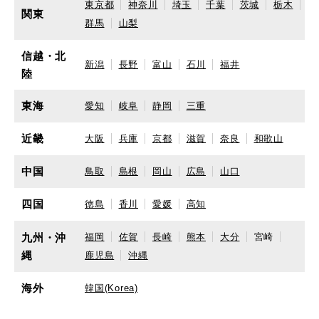
東京都
神奈川
埼玉
千葉
茨城
栃木
関東
群馬
山梨
信越・北
新潟
長野
富山
石川
福井
陸
東海
愛知
岐阜
静岡
三重
近畿
大阪
兵庫
京都
滋賀
奈良
和歌山
中国
鳥取
島根
岡山
広島
山口
四国
徳島
香川
愛媛
高知
九州・沖
福岡
佐賀
長崎
熊本
大分
宮崎
縄
鹿児島
沖縄
海外
韓国(Korea)