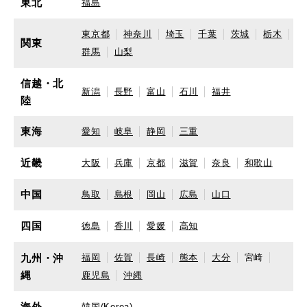
東北
福島
東京都
神奈川
埼玉
千葉
茨城
栃木
関東
群馬
山梨
信越・北
新潟
長野
富山
石川
福井
陸
東海
愛知
岐阜
静岡
三重
近畿
大阪
兵庫
京都
滋賀
奈良
和歌山
中国
鳥取
島根
岡山
広島
山口
四国
徳島
香川
愛媛
高知
九州・沖
福岡
佐賀
長崎
熊本
大分
宮崎
縄
鹿児島
沖縄
海外
韓国(Korea)