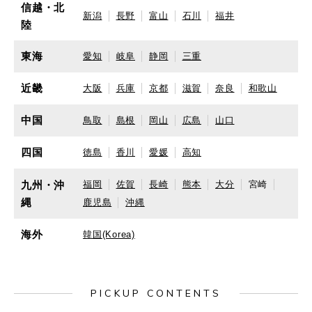
信越・北
新潟
長野
富山
石川
福井
陸
東海
愛知
岐阜
静岡
三重
近畿
大阪
兵庫
京都
滋賀
奈良
和歌山
中国
鳥取
島根
岡山
広島
山口
四国
徳島
香川
愛媛
高知
九州・沖
福岡
佐賀
長崎
熊本
大分
宮崎
縄
鹿児島
沖縄
海外
韓国(Korea)
PICKUP CONTENTS