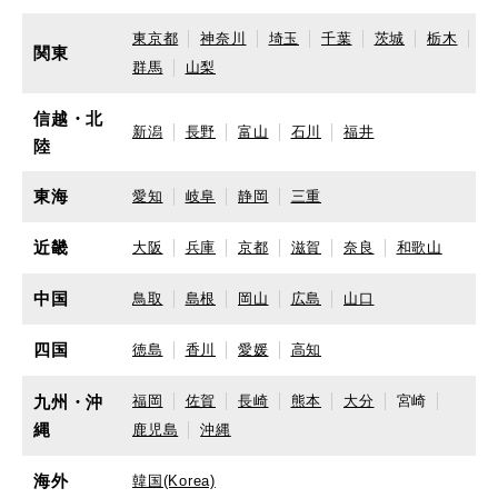
東京都
神奈川
埼玉
千葉
茨城
栃木
関東
群馬
山梨
信越・北
新潟
長野
富山
石川
福井
陸
東海
愛知
岐阜
静岡
三重
近畿
大阪
兵庫
京都
滋賀
奈良
和歌山
中国
鳥取
島根
岡山
広島
山口
四国
徳島
香川
愛媛
高知
九州・沖
福岡
佐賀
長崎
熊本
大分
宮崎
縄
鹿児島
沖縄
海外
韓国(Korea)