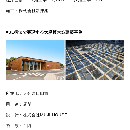
延床面積：（
1
期工事）
2,162
㎡​、（
2
期工事）792​
施工：株式会社新津組
■
SE
構法で実現する大規模木造建築事例
所在地：大分県日田市​
用 途：店舗​
設 計：株式会社
MUJI HOUSE
階 数：１階​