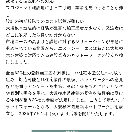
変化する法規制への対応
プロジェクト建設地によっては施工業者を見つけることが難
しい
設計の初期段階でのコスト試算が難しい
大規模木造建築の経験が豊富な施工業者が少なく、発注者は
どこに依頼したら良いか分からない
市場ニーズの高まりと課題に対するソリューションが早急に
求められている背景から、エヌ・シー・エヌは新たに大規模
木造建築に対応できる建設業者のネット―ワークの設立を検
討しました。
全国
620
社の登録施工店を対象に、非住宅木造受注への取り
組み、対応可能な非住宅物件の規模、ネットワークへの意見
などを問うアンケートを実施。その回答をもとにヒアリング
や個別説明会を重ね、大規模木造建築の受注を積極的に受け
る体制が整う
36
社の参画が決定しました。こうして新たなプ
ラットフォームとなる「大規模木造建築ネットワーク」を設
立し、
2025
年
7
月
1
日（火）より活動を開始いたします。