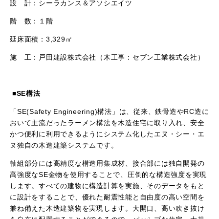
設 計：シーラカンス＆アソシエイツ​
階 数：１階​
延床面積：
3,329
㎡
施 工：戸田建設株式会社​（木工事：セブン工業株式会社）
■
SE
構法
「
SE(Safety Engineering)
構法」は、従来、鉄骨造や
RC
造に
おいて主流だったラーメン構法を木造住宅に取り入れ、安全
かつ便利に利用できるようにシステム化したエヌ・シー・エ
ヌ独自の木造建築システムです。
軸組部分には高精度な構造用集成材、接合部には独自開発の
高強度な
SE
金物を使用することで、圧倒的な構造強度を実現
します。すべての建物に構造計算を実施、そのデータをもと
に設計をすることで、優れた耐震性能と自由度の高い空間を
兼ね備えた木造建築物を実現します。大開口、高い吹き抜け