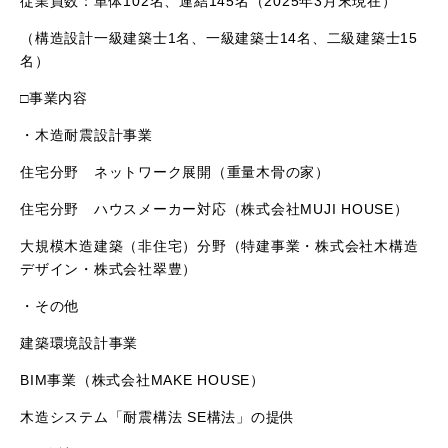
従業員数：単体
102
名、連結
145
名（
2025
年
3
月末現在）
（構造設計一級建築士
1
名、一級建築士
14
名、二級建築士
15
名）
□事業内容
・木造耐震設計事業
住宅分野 ネットワーク展開（重量木骨の家）
住宅分野 ハウスメーカー対応（株式会社
MUJI HOUSE
）
大規模木造建築（非住宅）分野（特建事業・株式会社木構造
デザイン・株式会社翠豊）
・その他
建築環境設計事業
BIM事業（株式会社
MAKE HOUSE
）
木造システム「耐震構法
SE
構法」の提供