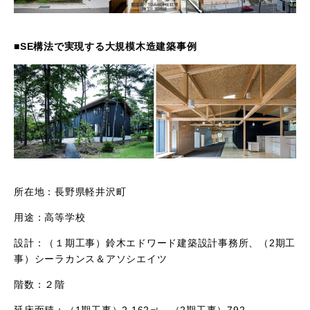
■
SE
構法で実現する大規模木造建築事例
所在地：長野県軽井沢町​
用途：高等学校
設計：（１期工事）​鈴木エドワード​建築設計事務所​、（
2
期工
事）シーラカンス＆アソシエイツ​
階数：２階​