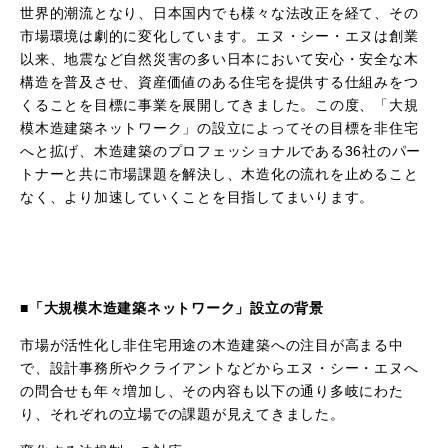
世界的潮流となり、日本国内でも様々な法改正を経て、その
市場環境は劇的に変化しています。エヌ・シー・エヌは創業
以来、地震など自然災害の多い日本において安心・安全な木
構造を普及させ、資産価値のある住宅を提供する仕組みをつ
くることを目標に事業を展開してきました。この度、「大規
模木造建築ネットワーク」の設立によってその目標を非住宅
へと拡げ、木造建築のプロフェッショナルである
36
社のパー
トナーと共に市場課題を解決し、木造化の流れを止めること
なく、より加速していくことを目指してまいります。
■「大規模木造建築ネットワーク」設立の背景
市場が活性化し非住宅用途の木造建築への注目が高まる中
で、設計事務所やクライアントなどからエヌ・シー・エヌへ
の問合せも年々増加し、その内容も以下の通り多岐にわた
り、それぞれの立場での課題が見えてきました。