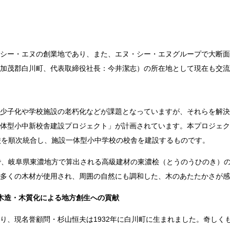
シー・エヌの創業地であり、また、エヌ・シー・エヌグループで大断面
加茂郡白川町、代表取締役社長：今井潔志）の所在地として現在も交流
少子化や学校施設の老朽化などが課題となっていますが、それらを解決
体型小中新校舎建設プロジェクト」が計画されています。本プロジェク
校を順次統合し、施設一体型小中学校の校舎を建設するものです。
で、岐阜県東濃地方で算出される高級建材の東濃桧（とうのうひのき）
多くの木材が使用され、周囲の自然にも調和した、木のあたたかさが感
木造・木質化による地方創生への貢献
り、現名誉顧問・杉山恒夫は
1932
年に白川町に生まれました。奇しく