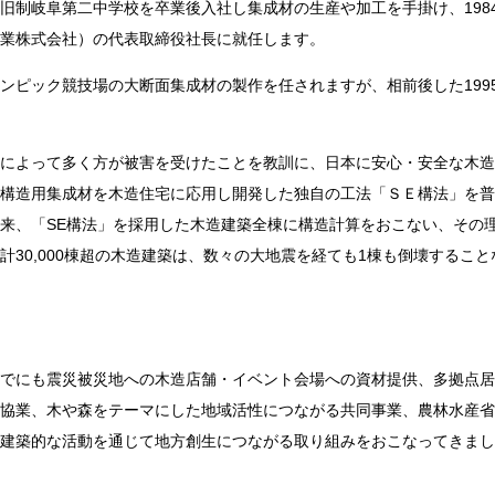
旧制岐阜第二中学校を卒業後入社し集成材の生産や加工を手掛け、
198
業株式会社）の代表取締役社長に就任します。
ンピック競技場の大断面集成材の製作を任されますが、相前後した
199
によって多く方が被害を受けたことを教訓に、日本に安心・安全な木造
構造用集成材を木造住宅に応用し開発した独自の工法「ＳＥ構法」を普
来、「
SE
構法」を採用した木造建築全棟に構造計算をおこない、その
計
30,000
棟超の木造建築は、数々の大地震を経ても
1
棟も倒壊すること
でにも震災被災地への木造店舗・イベント会場への資材提供、多拠点居
協業、木や森をテーマにした地域活性につながる共同事業、農林水産省
建築的な活動を通じて地方創生につながる取り組みをおこなってきまし