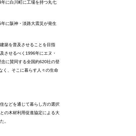
4
年に白川町に工場を持つ丸七
5
年に阪神・淡路大震災が発生
建築を普及させることを目指
及させるべく
1996
年にエヌ・
理念に賛同する全国約
620
社の登
なく、そこに暮らす人々の生命
住などを通じて暮らし方の選択
との木材利用促進協定による大
た。