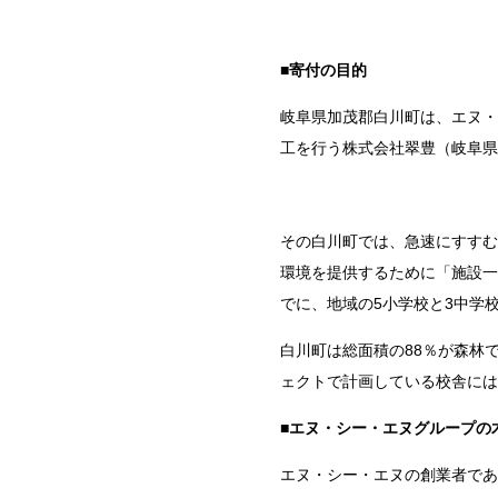
■寄付の目的
岐阜県加茂郡白川町は、エヌ・
工を行う株式会社翠豊（岐阜県
その白川町では、急速にすすむ
環境を提供するために「施設一
でに、地域の
5
小学校と
3
中学
白川町は総面積の
88
％が森林
ェクトで計画している校舎には
■エヌ・シー・エヌグループの
エヌ・シー・エヌの創業者であ