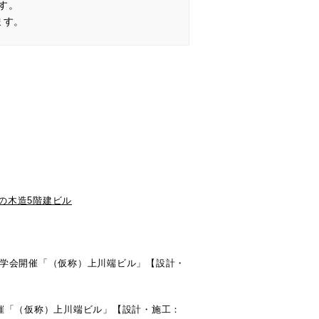
す。
ます。
初の木造5階建ビル
て見学会開催「（仮称）上川端ビル」【設計・
会開催「（仮称）上川端ビル」【設計・施工：