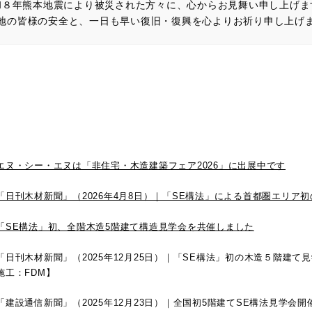
和８年熊本地震により被災された方々に、心からお見舞い申し上げま
地の皆様の安全と、一日も早い復旧・復興を心よりお祈り申し上げ
エヌ・シー・エヌは「非住宅・木造建築フェア2026」に出展中です
「日刊木材新聞」（2026年4月8日）｜「SE構法」による首都圏エリア
「SE構法」初、全階木造5階建て構造見学会を共催しました
「日刊木材新聞」（2025年12月25日）｜「SE構法」初の木造５階建
施工：FDM】
「建設通信新聞」（2025年12月23日）｜全国初5階建てSE構法見学