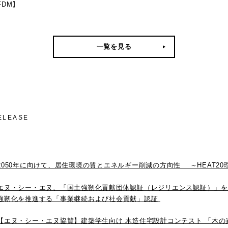
FDM】
一覧を見る
ELEASE
2050年に向けて、居住環境の質とエネルギー削減の方向性 ～HEAT2
エヌ・シー・エヌ、「国土強靭化貢献団体認証（レジリエンス認証）」を
強靭化を推進する「事業継続および社会貢献」認証
【エヌ・シー・エヌ協賛】建築学生向け 木造住宅設計コンテスト 「木の