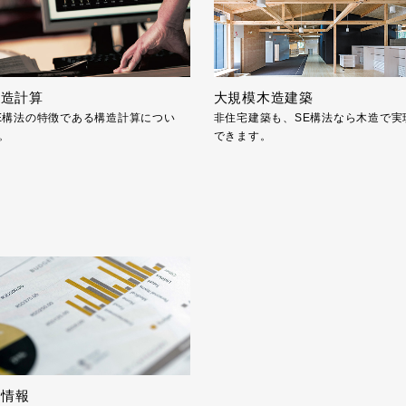
構造計算
大規模木造建築
E構法の特徴である構造計算につい
非住宅建築も、SE構法なら木造で実
。
できます。
R情報