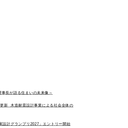
0理事長が語る住まいの未来像～
更新 木造耐震設計事業による社会全体の
家設計グランプリ2027」エントリー開始