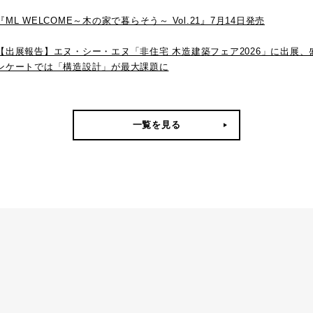
『ML WELCOME～木の家で暮らそう～ Vol.21』7月14日発売
【出展報告】エヌ・シー・エヌ「非住宅 木造建築フェア2026」に出展
ンケートでは「構造設計」が最大課題に
一覧を見る