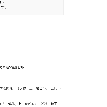
す。
ます。
初の木造5階建ビル
て見学会開催「（仮称）上川端ビル」【設計・
会開催「（仮称）上川端ビル」【設計・施工：