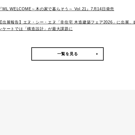
『ML WELCOME～木の家で暮らそう～ Vol.21』7月14日発売
【出展報告】エヌ・シー・エヌ「非住宅 木造建築フェア2026」に出展
ンケートでは「構造設計」が最大課題に
一覧を見る