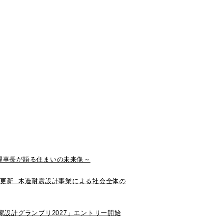
0理事長が語る住まいの未来像～
更新 木造耐震設計事業による社会全体の
家設計グランプリ2027」エントリー開始