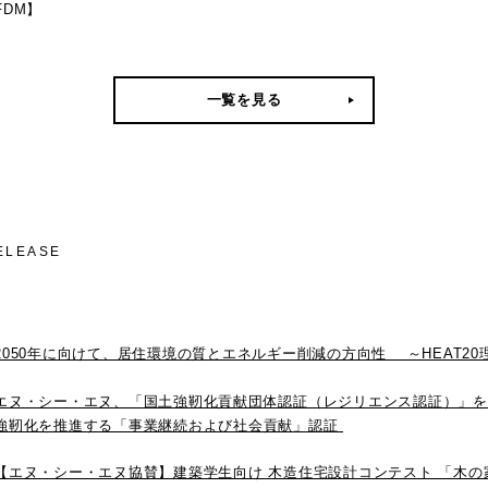
FDM】
一覧を見る
ELEASE
2050年に向けて、居住環境の質とエネルギー削減の方向性 ～HEAT2
エヌ・シー・エヌ、「国土強靭化貢献団体認証（レジリエンス認証）」を
強靭化を推進する「事業継続および社会貢献」認証
【エヌ・シー・エヌ協賛】建築学生向け 木造住宅設計コンテスト 「木の