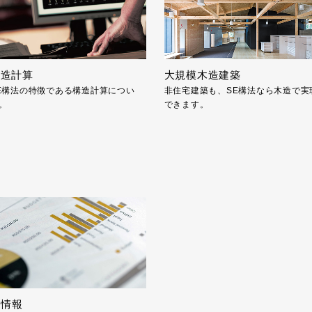
構造計算
大規模木造建築
E構法の特徴である構造計算につい
非住宅建築も、SE構法なら木造で実
。
できます。
R情報