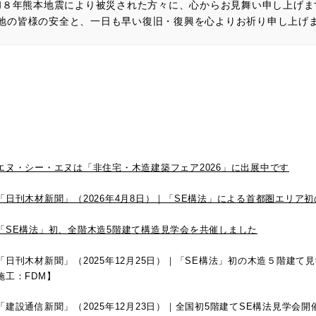
和８年熊本地震により被災された方々に、心からお見舞い申し上げま
地の皆様の安全と、一日も早い復旧・復興を心よりお祈り申し上げ
エヌ・シー・エヌは「非住宅・木造建築フェア2026」に出展中です
「日刊木材新聞」（2026年4月8日）｜「SE構法」による首都圏エリア
「SE構法」初、全階木造5階建て構造見学会を共催しました
「日刊木材新聞」（2025年12月25日）｜「SE構法」初の木造５階建
施工：FDM】
「建設通信新聞」（2025年12月23日）｜全国初5階建てSE構法見学