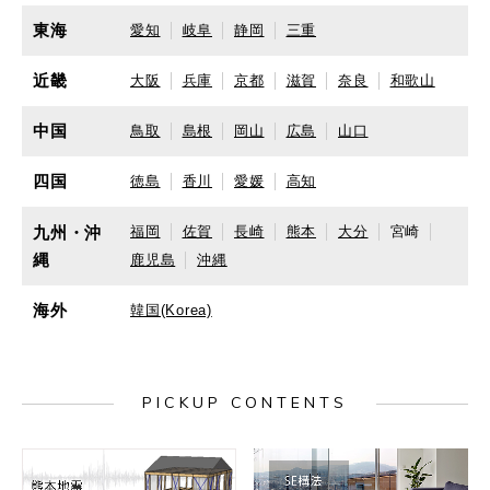
東海
愛知
岐阜
静岡
三重
近畿
大阪
兵庫
京都
滋賀
奈良
和歌山
中国
鳥取
島根
岡山
広島
山口
四国
徳島
香川
愛媛
高知
九州・沖
福岡
佐賀
長崎
熊本
大分
宮崎
縄
鹿児島
沖縄
海外
韓国(Korea)
PICKUP CONTENTS