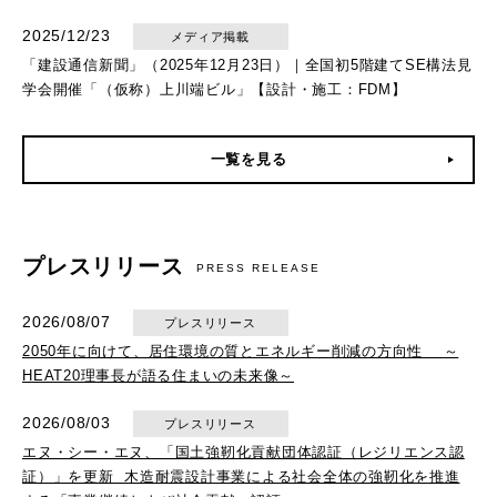
2025/12/23
メディア掲載
「建設通信新聞」（2025年12月23日）｜全国初5階建てSE構法見
学会開催「（仮称）上川端ビル」【設計・施工：FDM】
一覧を見る
プレスリリース
PRESS RELEASE
2026/08/07
プレスリリース
2050年に向けて、居住環境の質とエネルギー削減の方向性 ～
HEAT20理事長が語る住まいの未来像～
2026/08/03
プレスリリース
エヌ・シー・エヌ、「国土強靭化貢献団体認証（レジリエンス認
証）」を更新 木造耐震設計事業による社会全体の強靭化を推進