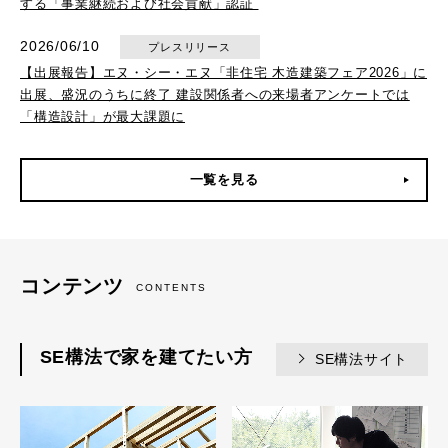
する「事業継続および社会貢献」認証
2026/06/10
プレスリリース
【出展報告】エヌ・シー・エヌ「非住宅 木造建築フェア2026」に
出展、盛況のうちに終了 建設関係者への来場者アンケートでは
「構造設計」が最大課題に
一覧を見る
コンテンツ
CONTENTS
SE構法で家を建てたい方
SE構法サイト