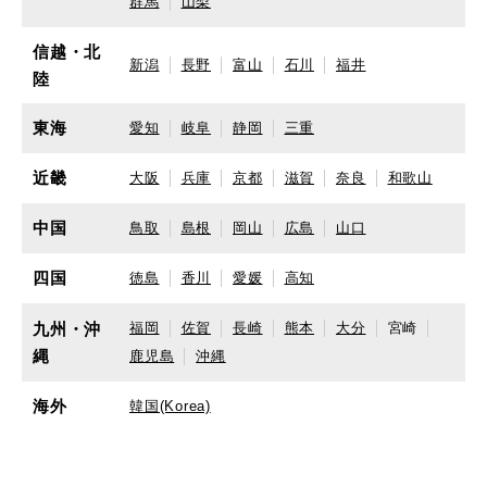
群馬
山梨
信越・北
新潟
長野
富山
石川
福井
陸
東海
愛知
岐阜
静岡
三重
近畿
大阪
兵庫
京都
滋賀
奈良
和歌山
中国
鳥取
島根
岡山
広島
山口
四国
徳島
香川
愛媛
高知
九州・沖
福岡
佐賀
長崎
熊本
大分
宮崎
縄
鹿児島
沖縄
海外
韓国(Korea)