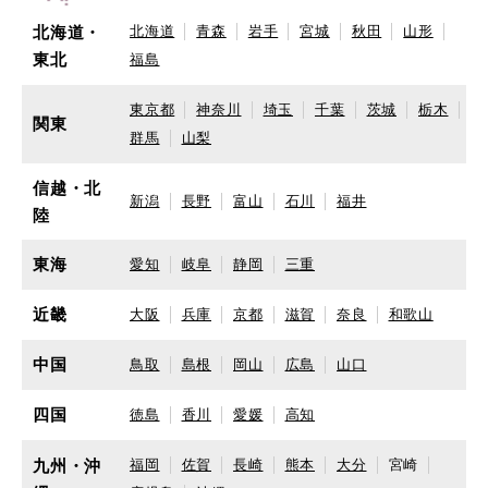
北海道・
北海道
青森
岩手
宮城
秋田
山形
東北
福島
東京都
神奈川
埼玉
千葉
茨城
栃木
関東
群馬
山梨
信越・北
新潟
長野
富山
石川
福井
陸
東海
愛知
岐阜
静岡
三重
近畿
大阪
兵庫
京都
滋賀
奈良
和歌山
中国
鳥取
島根
岡山
広島
山口
四国
徳島
香川
愛媛
高知
九州・沖
福岡
佐賀
長崎
熊本
大分
宮崎