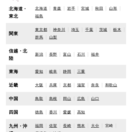
北海道・
北海道
青森
岩手
宮城
秋田
山形
東北
福島
東京都
神奈川
埼玉
千葉
茨城
栃木
関東
群馬
山梨
信越・北
新潟
長野
富山
石川
福井
陸
東海
愛知
岐阜
静岡
三重
近畿
大阪
兵庫
京都
滋賀
奈良
和歌山
中国
鳥取
島根
岡山
広島
山口
四国
徳島
香川
愛媛
高知
九州・沖
福岡
佐賀
長崎
熊本
大分
宮崎