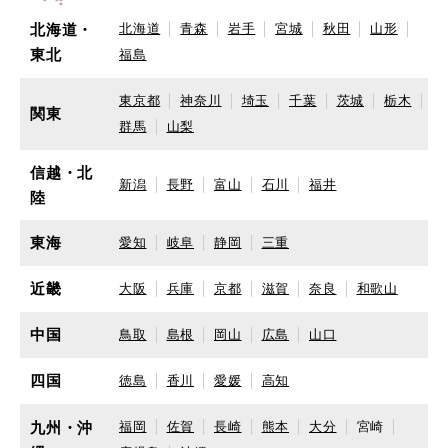
北海道・
北海道
青森
岩手
宮城
秋田
山形
東北
福島
東京都
神奈川
埼玉
千葉
茨城
栃木
関東
群馬
山梨
信越・北
新潟
長野
富山
石川
福井
陸
東海
愛知
岐阜
静岡
三重
近畿
大阪
兵庫
京都
滋賀
奈良
和歌山
中国
鳥取
島根
岡山
広島
山口
四国
徳島
香川
愛媛
高知
九州・沖
福岡
佐賀
長崎
熊本
大分
宮崎