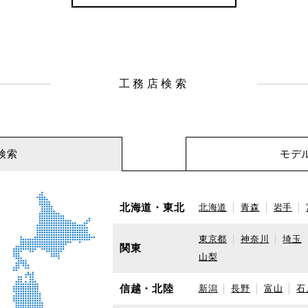
工務店検索
検索
モデ
北海道・東北
北海道
青森
岩手
東京都
神奈川
埼玉
関東
山梨
信越・北陸
新潟
長野
富山
石