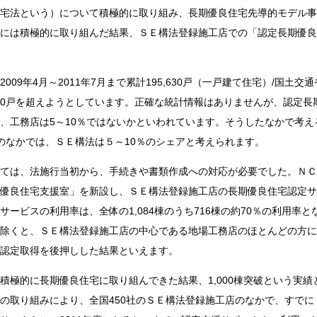
宅法という）について積極的に取り組み、長期優良住宅先導的モデル事
には積極的に取り組んだ結果、ＳＥ構法登録施工店での「認定長期優良住
009年4月～2011年7月まで累計195,630戸（一戸建て住宅）/国土
0,000戸を超えようとしています。正確な統計情報はありませんが、認定
、工務店は5～10％ではないかといわれています。そうしたなかで考え
店のなかでは、ＳＥ構法は５～10％のシェアと考えられます。
ては、法施行当初から、手続きや書類作成への対応が必要でした。ＮＣＮ
優良住宅支援室」を新設し、ＳＥ構法登録施工店の長期優良住宅認定サ
ービスの利用率は、全体の1,084棟のうち716棟の約70％の利用率
除くと、ＳＥ構法登録施工店の中心である地場工務店のほとんどの方に
認定取得を後押しした結果といえます。
積極的に長期優良住宅に取り組んできた結果、1,000棟突破という実績
の取り組みにより、全国450社のＳＥ構法登録施工店のなかで、すで