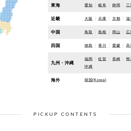
東海
愛知
岐阜
静岡
三
近畿
大阪
兵庫
京都
滋
中国
鳥取
島根
岡山
広
四国
徳島
香川
愛媛
高
福岡
佐賀
長崎
熊
九州・沖縄
沖縄
海外
韓国(Korea)
PICKUP CONTENTS