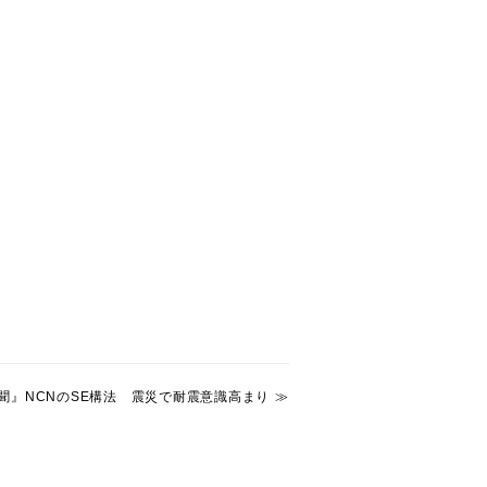
聞』NCNのSE構法 震災で耐震意識高まり