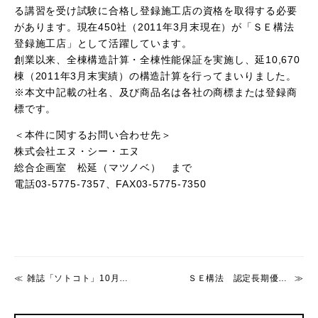
る講習を受け試験に合格し登録施工店の資格を取得する必要
があります。現在450社（2011年3月末現在）が「ＳＥ構法
登録施工店」として活躍しています。
創業以来、全棟構造計算・全棟性能保証を実施し、延10,670
棟（2011年3月末実績）の構造計算を行ってまいりました。
※本文中記載の社名、及び商品名は各社の商標または登録商
標です。
＜本件に関するお問い合わせ先＞
株式会社エヌ・シー・エヌ
総合企画室 松延（マツノベ） まで
電話03-5775-7357、FAX03-5775-7350
雑誌「ソトコト」10月号 「SOWE 住育プロジェクト」連載・第５回掲載。
ＳＥ構法 認定長期優良住宅 1,000棟 突破