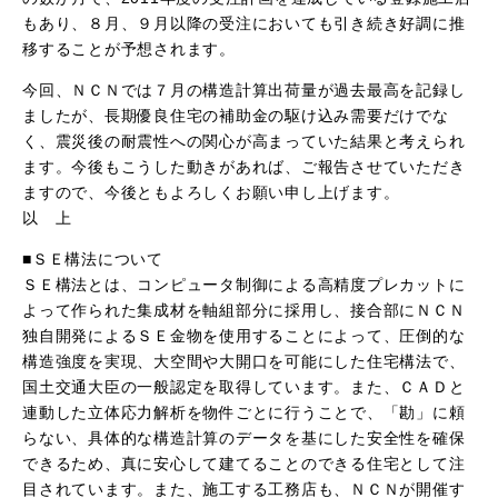
もあり、８月、９月以降の受注においても引き続き好調に推
移することが予想されます。
今回、ＮＣＮでは７月の構造計算出荷量が過去最高を記録し
ましたが、長期優良住宅の補助金の駆け込み需要だけでな
く、震災後の耐震性への関心が高まっていた結果と考えられ
ます。今後もこうした動きがあれば、ご報告させていただき
ますので、今後ともよろしくお願い申し上げます。
以 上
■ＳＥ構法について
ＳＥ構法とは、コンピュータ制御による高精度プレカットに
よって作られた集成材を軸組部分に採用し、接合部にＮＣＮ
独自開発によるＳＥ金物を使用することによって、圧倒的な
構造強度を実現、大空間や大開口を可能にした住宅構法で、
国土交通大臣の一般認定を取得しています。また、ＣＡＤと
連動した立体応力解析を物件ごとに行うことで、「勘」に頼
らない、具体的な構造計算のデータを基にした安全性を確保
できるため、真に安心して建てることのできる住宅として注
目されています。また、施工する工務店も、ＮＣＮが開催す