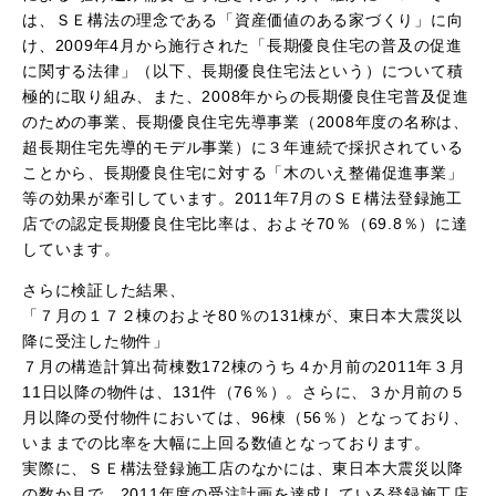
は、ＳＥ構法の理念である「資産価値のある家づくり」に向
け、2009年4月から施行された「長期優良住宅の普及の促進
に関する法律」（以下、長期優良住宅法という）について積
極的に取り組み、また、2008年からの長期優良住宅普及促進
のための事業、長期優良住宅先導事業（2008年度の名称は、
超長期住宅先導的モデル事業）に３年連続で採択されている
ことから、長期優良住宅に対する「木のいえ整備促進事業」
等の効果が牽引しています。2011年7月のＳＥ構法登録施工
店での認定長期優良住宅比率は、およそ70％（69.8％）に達
しています。
さらに検証した結果、
「７月の１７２棟のおよそ80％の131棟が、東日本大震災以
降に受注した物件」
７月の構造計算出荷棟数172棟のうち４か月前の2011年３月
11日以降の物件は、131件（76％）。さらに、３か月前の５
月以降の受付物件においては、96棟（56％）となっており、
いままでの比率を大幅に上回る数値となっております。
実際に、ＳＥ構法登録施工店のなかには、東日本大震災以降
の数か月で、2011年度の受注計画を達成している登録施工店