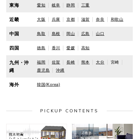
東海
愛知
岐阜
静岡
三重
近畿
大阪
兵庫
京都
滋賀
奈良
和歌山
中国
鳥取
島根
岡山
広島
山口
四国
徳島
香川
愛媛
高知
九州・沖
福岡
佐賀
長崎
熊本
大分
宮崎
縄
鹿児島
沖縄
海外
韓国(Korea)
PICKUP CONTENTS