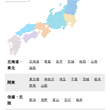
北海道・
北海道
青森
岩手
宮城
秋田
山形
東北
福島
東京都
神奈川
埼玉
千葉
茨城
栃木
関東
群馬
山梨
信越・北
新潟
長野
富山
石川
福井
陸