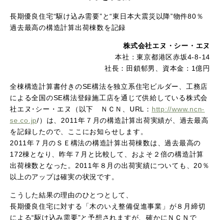
長期優良住宅“駆け込み需要”と“東日本大震災以降”物件80％
過去最高の構造計算出荷棟数を記録
株式会社エヌ・シー・エヌ
本社：東京都港区赤坂4-8-14
社長：田鎖郁男、資本金：1億円
全棟構造計算書付きのSE構法を独立系住宅ビルダー、工務店
による全国のSE構法登録施工店を通じて供給している株式会
社エヌ･シー・エヌ（以下 ＮＣＮ、URL：
http://www.ncn-
se.co.jp
/）は、2011年７月の構造計算出荷実績が、過去最高
を記録したので、ここにお知らせします。
2011年７月のＳＥ構法の構造計算出荷棟数は、過去最高の
172棟となり、昨年７月と比較して、およそ２倍の構造計算
出荷棟数となった。2011年８月の出荷実績についても、20％
以上のアップは確実の状況です。
こうした結果の理由のひとつとして、
長期優良住宅に対する「木のいえ整備促進事業」が８月締切
による“駆け込み需要”と予想されますが、確かにＮＣＮで