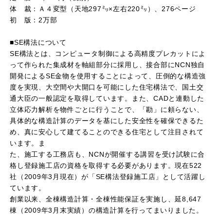
体 裁：Ａ４変型（天地297㍉×左右220㍉）、276ページ
初 版：2万部
■SE構法について
SE構法とは、コンピュータ制御による高精度プレカットによ
って作られた集成材を軸組部分に採用し、接合部にNCN独自
開発によるSE金物を使用することによって、圧倒的な構造強
度を実現、大空間や大開口を可能にした住宅構法で、国土交
通大臣の一般認定を取得しています。また、CADと連動した
立体応力解析を物件ごとに行うことで、「勘」に頼らない、
具体的な構造計算のデータを基にした安全性を確保できるた
め、真に安心して建てることのできる住宅として注目されて
います。ま
た、施工する工務店も、NCNが開催する講習を受け試験に合
格し登録施工店の資格を取得する必要があります。現在522
社（2009年3月現在）が「SE構法登録施工店」として活躍し
ています。
創業以来、全棟構造計算・全棟性能保証を実施し、延8,647
棟（2009年3月末実績）の構造計算を行ってまいりました。