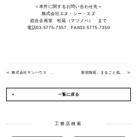
＜本件に関するお問い合わせ先＞
株式会社エヌ・シー・エヌ
総合企画室 松延（マツノベ） まで
電話03-5775-7357、FAX03-5775-7350
株式会社サンハウス 『たった４人で年間１０棟契約した見学会営業法』
新宿御苑、まるごと低酸素。第４回ロハスデザイン大賞2009新宿御苑展ﾚﾎﾟｰﾄ
一覧に戻る
工務店検索