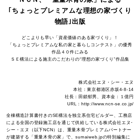
｢ちょっとプレミアムな理想の家づくり
物語｣出版
どこよりも早い「資産価値のある家づくり」！
「ちょっとプレミアムな私の家と暮らしコンテスト」の優秀
作品４０件にみる
ＳＥ構法による施主のこだわりの“理想の家づくり”作品集
株式会社エヌ・シー・エヌ
本社：東京都港区赤坂4-8-14
社長：田鎖郁男、資本金：１億円
URL：http://www.ncn-se.co.jp/
全棟構造計算書付きのSE構法を独立系住宅ビルダー、工務店
による全国の登録施工店を通じて供給している株式会社エヌ･
シー・エヌ（以下NCN）は、重量木骨プレミアムパートナー
が建築する「重量木骨の家」で、sumaiweb.jpの特別編集に