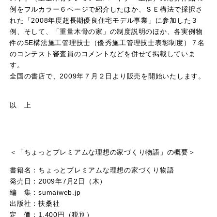
例をフルカラー６ページで紹介したほか、ＳＥ構法で採択さ
れた「2008年度超長期優良住宅モデル事業」に参加した３
例、そして、「重量木骨の家」の制度説明のほか、各実例物
件のSE構法施工管理技士（優秀施工管理技士表彰制度）７名
のコンテスト審査員のコメントなどを併せて掲載していま
す。
全国の書店で、2009年７月２日より販売を開始いたします。
以 上
＜「ちょっとプレミアムな理想の家づくり物語」の概要＞
書籍名：ちょっとプレミアムな理想の家づくり物語
発売日：2009年7月2日（木）
編 集：sumaiweb.jp
出版社：扶桑社
定 価：1,400円（税別）