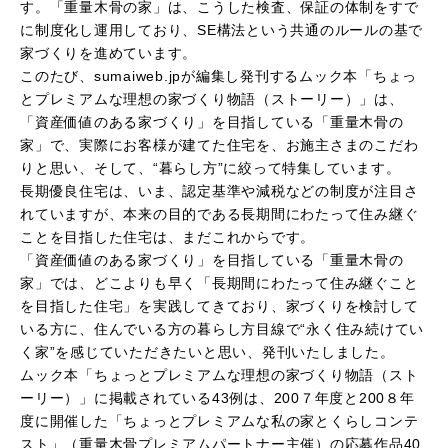
す。「重量木骨の家」は、こうした検査、保証の体制をすで
に制度化し運用しており、SE構法という共通のルールの基で
家づくりを進めています。
このたび、sumaiweb.jpが編集し発刊するムック本「ちょっ
とプレミアムな理想の家づくり物語（ストーリー）」は、
「資産価値のある家づくり」を目指している「重量木骨の
家」で、実際にお客様が建てた住宅を、お施主さまのこだわ
りと思い、そして、“暮らし方”に絞って特集しています。
長期優良住宅は、いま、認定基準や減税などの制度が注目さ
れていますが、本来の目的である長期間にわたって住み継ぐ
ことを目指した住宅は、まだこれからです。
「資産価値のある家づくり」を目指している「重量木骨の
家」では、どこよりも早く「長期間にわたって住み継ぐこと
を目指した住宅」を実践してきており、家づくりを検討して
いる方に、住んでいる方の暮らし方目線で“永く住み続けてい
く家”を感じていただきたいと思い、発刊いたしました。
ムック本「ちょっとプレミアムな理想の家づくり物語（スト
ーリー）」に掲載されている43例は、200７年度と200８年
度に開催した「ちょっとプレミアムな私の家とくらしコンテ
スト」（重量木骨プレミアムパートナー主催）の応募作品40