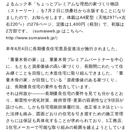
よるムック本「ちょっとプレミアムな理想の家づくり物語
（ストーリー）」を7月２日に扶桑社から出版することになり
ましたので、お知らせします。体裁はA4変型（天地297㍉×左
右220㍉）の276ページ、定価は1,400円（税別）で、初版は
2万部です。（sumaiweb.jp はこちらへ
http://www.sumaiweb.jp/）
本年6月4日に長期優良住宅普及促進法が施行されました。
「重量木骨の家」は、重量木骨プレミアムパートナーを中心
に、もともと資産価値の高い家づくり、長期間にわたって住
み継ぐことを目指した木造住宅に取り組んできました。「重
量木骨の家」が目指している「資産価値のある家づくり」
は、長期優良住宅の要件を包含しています。
それは何故か―――長期優良住宅の要件を見ても分かるとお
り、耐震性や劣化対策、維持管理･更新の容易性など9項目が
設けられ、しかも住宅瑕疵担保履行法、改正省エネ法といっ
た法律も絡み、図面どおりの住宅を引き渡すための施工管理
さらには保証も具体化することが求められており、1工務店、
1住宅メーカーで可能な取り組みの範囲を越えようとしていま