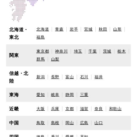
北海道・
北海道
青森
岩手
宮城
秋田
山形
東北
福島
東京都
神奈川
埼玉
千葉
茨城
栃木
関東
群馬
山梨
信越・北
新潟
長野
富山
石川
福井
陸
東海
愛知
岐阜
静岡
三重
近畿
大阪
兵庫
京都
滋賀
奈良
和歌山
中国
鳥取
島根
岡山
広島
山口
四国
徳島
香川
愛媛
高知