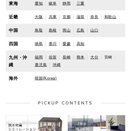
東海
愛知
岐阜
静岡
三重
近畿
大阪
兵庫
京都
滋賀
奈良
和歌山
中国
鳥取
島根
岡山
広島
山口
四国
徳島
香川
愛媛
高知
九州・沖
福岡
佐賀
長崎
熊本
大分
宮崎
縄
鹿児島
沖縄
海外
韓国(Korea)
PICKUP CONTENTS