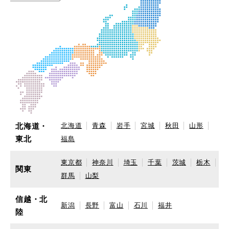
北海道・
北海道
青森
岩手
宮城
秋田
山形
東北
福島
東京都
神奈川
埼玉
千葉
茨城
栃木
関東
群馬
山梨
信越・北
新潟
長野
富山
石川
福井
陸