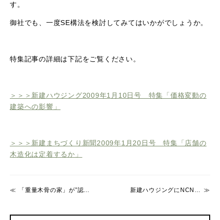
す。
御社でも、一度SE構法を検討してみてはいかがでしょうか。
特集記事の詳細は下記をご覧ください。
＞＞＞新建ハウジング2009年1月10日号 特集「価格変動の
建築への影響」
＞＞＞新建まちづくり新聞2009年1月20日号 特集「店舗の
木造化は定着するか」
「重量木骨の家」が”認定品質住宅”に選定されました！
新建ハウジングにNCN（重量木骨の家）が掲載されました。