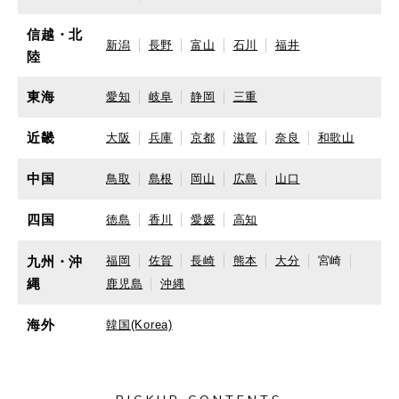
信越・北
新潟
長野
富山
石川
福井
陸
東海
愛知
岐阜
静岡
三重
近畿
大阪
兵庫
京都
滋賀
奈良
和歌山
中国
鳥取
島根
岡山
広島
山口
四国
徳島
香川
愛媛
高知
九州・沖
福岡
佐賀
長崎
熊本
大分
宮崎
縄
鹿児島
沖縄
海外
韓国(Korea)