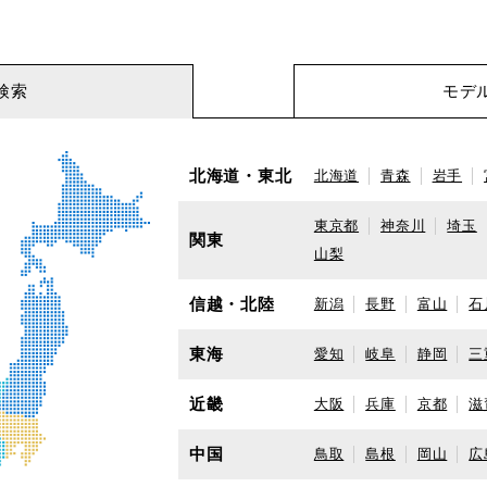
検索
モデ
北海道・東北
北海道
青森
岩手
東京都
神奈川
埼玉
関東
山梨
信越・北陸
新潟
長野
富山
石
東海
愛知
岐阜
静岡
三
近畿
大阪
兵庫
京都
滋
中国
鳥取
島根
岡山
広