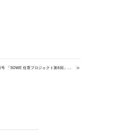
雑誌「ソトコト」11月号 「SOWE 住育プロジェクト第6回」掲載。