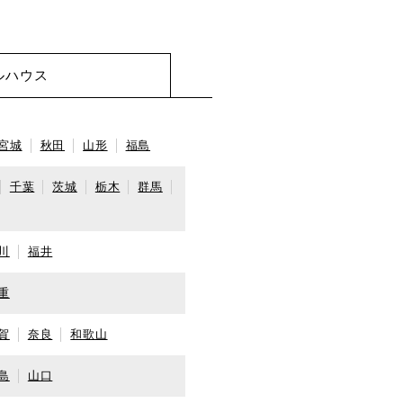
ルハウス
宮城
秋田
山形
福島
千葉
茨城
栃木
群馬
川
福井
重
賀
奈良
和歌山
島
山口