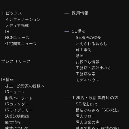
トピックス
採用情報
インフォメーション
メディア掲載
SE構法
IR
NCNニュース
SE構法の特長
住宅関連ニュース
叶えられる暮らし
施工事例
動画
プレスリリース
お役立ち情報
工務店・設計士の方
工務店検索
IR情報
モデルハウス
株主・投資家の皆様へ
IRニュース
工務店・設計事務所の方
財務ハイライト
IRカレンダー
SE構法とは
IRライブラリー
構造からみる「SE構法」
決算説明動画
導入フロー
経営情報
導入企業の声
株式について
動画で見るSE構法の施工