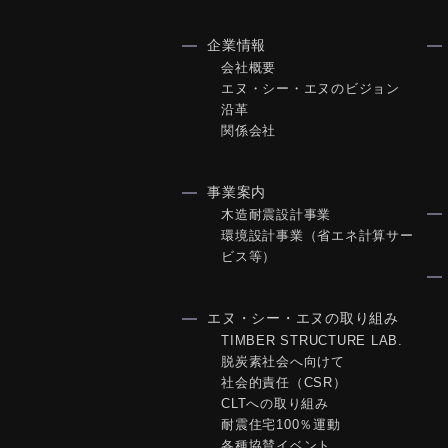
企業情報
会社概要
エヌ・シー・エヌのビジョン
沿革
関係会社
事業案内
木造耐震設計事業
環境設計事業（省エネ計算サー
ビス等）
エヌ・シー・エヌの取り組み
TIMBER STRUCTURE LAB.
脱炭素社会へ向けて
社会的責任（CSR）
CLTへの取り組み
耐震住宅100％運動
各種協賛イベント