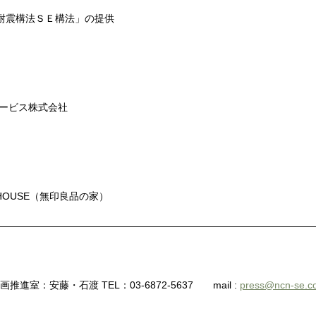
耐震構法ＳＥ構法」の提供
ービス株式会社
HOUSE
（無印良品の家）
企画推進室：安藤・石渡
TEL
：
03-6872-5637
mail :
press@ncn-se.co