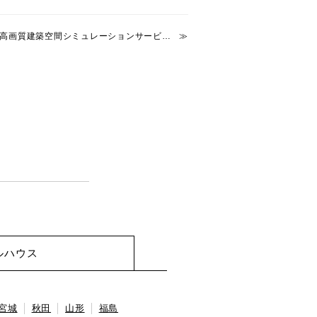
BIMの技術を活用した高画質建築空間シミュレーションサービス MAKE HOUSE「MAKE ViZ」10月1日提供開始
ルハウス
宮城
秋田
山形
福島