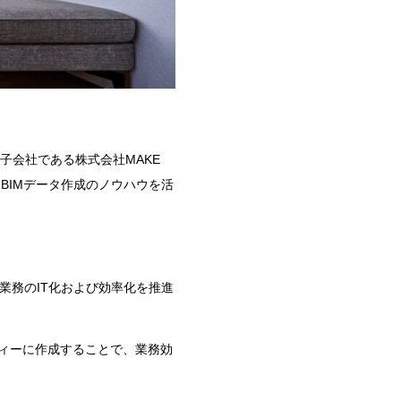
子会社である株式会社
MAKE
た
BIM
データ作成のノウハウを活
建築業務の
IT
化および効率化を推進
ィーに作成することで、業務効