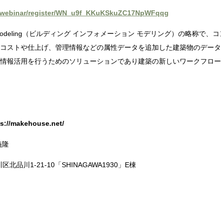
s/webinar/register/WN_u9f_KKuKSkuZC17NpWFqqg
odeling
（ビルディング インフォメーション モデリング）の略称で、
コストや仕上げ、管理情報などの属性データを追加した建築物のデータ
情報活用を行うためのソリューションであり建築の新しいワークフロー
ps://makehouse.net/
義隆
川区北品川
1-21-10
「
SHINAGAWA1930
」
E
棟