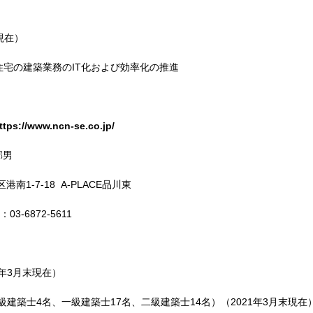
現在）
住宅の建築業務の
IT
化および効率化の推進
ttps://www.ncn-se.co.jp/
郁男
区港南
1-7-18 A-PLACE
品川東
：
03-6872-5611
年
3
月末現在）
級建築士
4
名、一級建築士
17
名、二級建築士
14
名）（
2021
年
3
月末現在