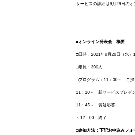
サービスの詳細は
9
月
29
日のオ
■オンライン発表会 概要
□日時：
2021
年
9
月
29
日（水）
□定員：
300
人
□プログラム：
11
：
00
～ ご挨
11
：
10
～ 新サービスプレゼ
11
：
45
～ 質疑応答
～
12
：
00
終了
□参加方法：下記お申込みフォ