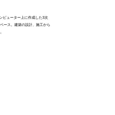
コンピューター上に作成した
3
次
ベース。建築の設計、施工から
。