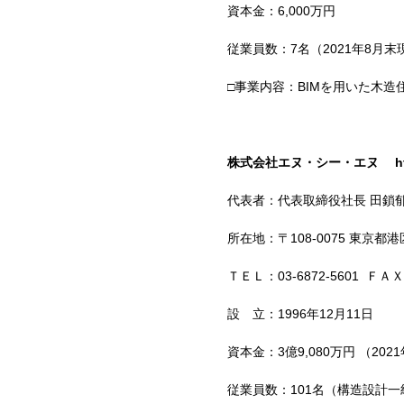
資本金：6,000万円
従業員数：7名（
2021
年
8
月末
□事業内容：BIMを用いた木造
株式会社エヌ・シー・エヌ
h
代表者：代表取締役社長 田鎖
所在地：〒
108-0075
東京都港
ＴＥＬ：
03-6872-5601
ＦＡＸ
設 立：
1996
年
12
月
11
日
資本金：
3
億
9,080
万円 （
2021
従業員数：
101
名（構造設計一