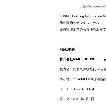
https://zoom.u
※
BIM
：
Building Information M
元の建物のデジタルモデルに、
維持管理までのあらゆる工程で
■会社概要
株式会社
MAKE HOUSE
htt
代表者：代表取締役社長 今吉
所在地：〒
140-0001
東京都品
ＴＥＬ：
03-5843-4134
設 立：2015年
6
月
1
日