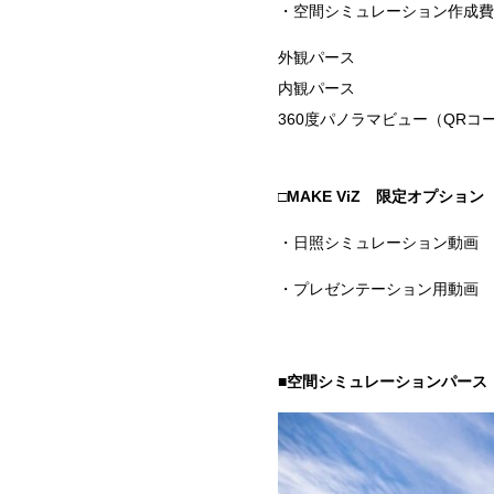
・空間シミュレーション作成費
外観パース
内観パース
360度パノラマビュー（
QR
コー
□
MAKE ViZ
限定オプション
・日照シミュレーション動画
・プレゼンテーション用動画 
■空間シミュレーションパー