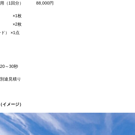
用（
1
回分）
88,000
円
 ×
1
枚
 ×
2
枚
ド） ×
1
点
20
～
30
秒
別途見積り
ス（イメージ）