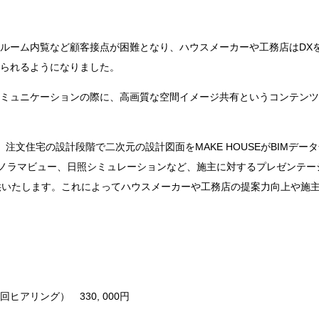
ルーム内覧など顧客接点が困難となり、ハウスメーカーや工務店は
DX
られるようになりました。
ミュニケーションの際に、高画質な空間イメージ共有というコンテンツ
、注文住宅の設計段階で二次元の設計図面を
MAKE HOUSE
が
BIM
データ
ノラマビュー、日照シミュレーションなど、施主に対するプレゼンテー
供いたします。これによってハウスメーカーや工務店の提案力向上や施
初回ヒアリング）
330, 000
円