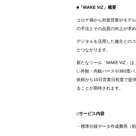
■
「
MAKE ViZ
」概要
コロナ禍から対面営業やモデル
の手法とその品質の向上が求め
デジタルを活用した施主とのコ
とつながります。
新たなツール「
MAKE ViZ
」は
い外観・内観パースや
360
度パ
依頼から
10
日営業日程度で提
ることが期待されます。
□サービス内容
・標準仕様データ作成費用（