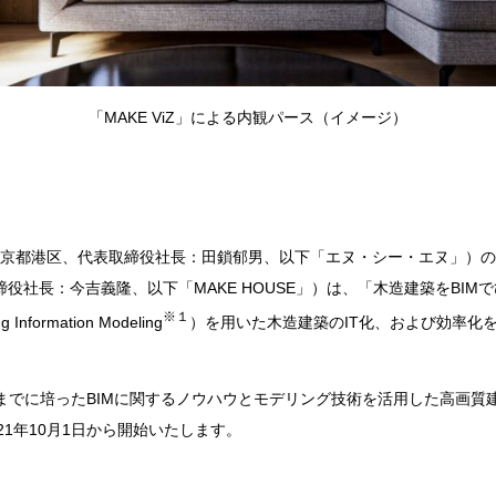
「
MAKE ViZ
」による内観パース（イメージ）
京都港区、代表取締役社長：田鎖郁男、以下「エヌ・シー・エヌ」）の
締役社長：今吉義隆、以下「
MAKE HOUSE
」）は、「木造建築を
BIM
で
※１
g Information Modeling
）を用いた木造建築の
IT
化、および効率化
までに培った
BIM
に関するノウハウとモデリング技術を活用した高画質
21
年
10
月
1
日から開始いたします。