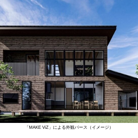
「
MAKE ViZ
」による外観パース（イメージ）