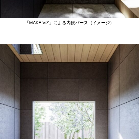
「
MAKE ViZ
」による内観パース（イメージ）