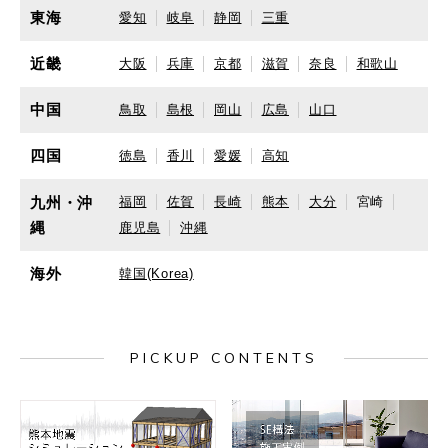
東海
愛知
岐阜
静岡
三重
近畿
大阪
兵庫
京都
滋賀
奈良
和歌山
中国
鳥取
島根
岡山
広島
山口
四国
徳島
香川
愛媛
高知
九州・沖
福岡
佐賀
長崎
熊本
大分
宮崎
縄
鹿児島
沖縄
海外
韓国(Korea)
PICKUP CONTENTS