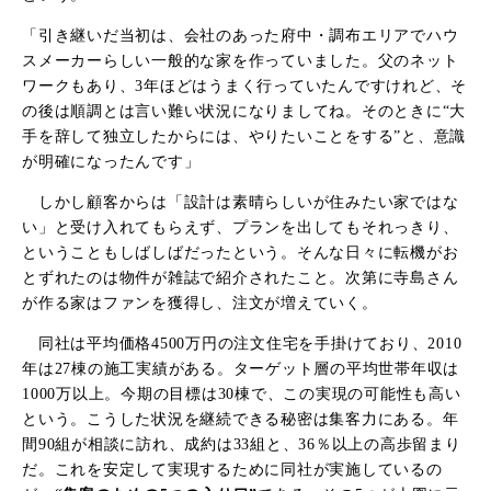
「引き継いだ当初は、会社のあった府中・調布エリアでハウ
スメーカーらしい一般的な家を作っていました。父のネット
ワークもあり、
3
年ほどはうまく行っていたんですけれど、そ
の後は順調とは言い難い状況になりましてね。そのときに“大
手を辞して独立したからには、やりたいことをする”と、意識
が明確になったんです」
しかし顧客からは「設計は素晴らしいが住みたい家ではな
い」と受け入れてもらえず、プランを出してもそれっきり、
ということもしばしばだったという。そんな日々に転機がお
とずれたのは物件が雑誌で紹介されたこと。次第に寺島さん
が作る家はファンを獲得し、注文が増えていく。
同社は平均価格
4500
万円の注文住宅を手掛けており、
2010
年は
27
棟の施工実績がある。ターゲット層の平均世帯年収は
1000
万以上。今期の目標は
30
棟で、この実現の可能性も高い
という。こうした状況を継続できる秘密は集客力にある。年
間
90
組が相談に訪れ、成約は
33
組と、
36
％以上の高歩留まり
だ。これを安定して実現するために同社が実施しているの