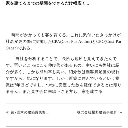
。
家を建てるまでの期間をできるだけ幅広く
時間がかかっても客を育てる。これに気付いたきっかけが
社名変更の際に実施した
CPA(Cost Par Action)
と
CPO(Cost Par
Order)
である。
「自社を分析することで、長所も短所も見えてきたんで
す。弱いところにこそ伸び代があるもの。幸いにも弊社は紹
介が多く、しかも成約率も高い。紹介数は顧客満足度の現れ
ですから、気になります。しかし新築に住んでいるという意
識は
3
年ほどですし、つねに安定した数を確保できるとは限り
ません。また見学会に来場下さる方も、家を建てる
第7回木の建築賞表彰式 開催しました
株式会社星野建築事務所