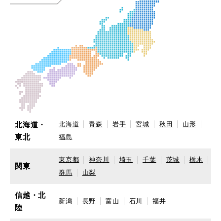
北海道・
北海道
青森
岩手
宮城
秋田
山形
東北
福島
東京都
神奈川
埼玉
千葉
茨城
栃木
関東
群馬
山梨
信越・北
新潟
長野
富山
石川
福井
陸