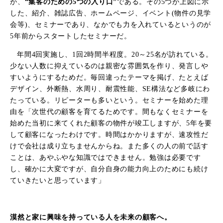
が、
“集客のための
5
つの入り口”
である。その
5
つが上図に示
した、紹介、雑誌広告、ホームページ、イベント
(
物件の見学
会等
)
、セミナーであり、なかでも力を入れているというのが
5
年前からスタートしたセミナーだ。
年間
4
回実施し、
1
回
2
時間半程度。
20
～
25
名が訪れている。
少ない人数に抑えているのは親密な雰囲気を作り、発言しや
すいようにするためだ。毎回違ったテーマを掲げ、たとえば
デザイン、外断熱、水周り、耐震性能、
SE
構法など多岐にわ
たっている。リピーターも多いという。セミナーを始めた理
由を
「次世代の顧客を育てるためです。間もなくセミナーを
始めた当初に来てくれた顧客の物件が竣工しますが、
5
年を要
して顧客になったわけです。時間はかかりますが、速攻性だ
けで会社は成り立ちませんからね。また多くの人の前で話す
ことは、あやふやな知識ではできません。勉強は必要です
し、確かに大変ですが、自分自身の能力向上のためにも続け
ていきたいと思っています」
漠然と家に興味を持っている人を未来の顧客へ。