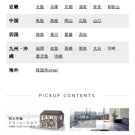
近畿
大阪
兵庫
京都
滋賀
奈良
和歌山
中国
鳥取
島根
岡山
広島
山口
四国
徳島
香川
愛媛
高知
九州・沖
福岡
佐賀
長崎
熊本
大分
宮崎
縄
鹿児島
沖縄
海外
韓国(Korea)
PICKUP CONTENTS