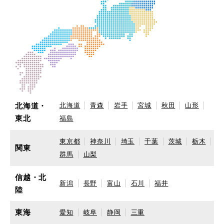
北海道・
北海道
青森
岩手
宮城
秋田
山形
東北
福島
東京都
神奈川
埼玉
千葉
茨城
栃木
関東
群馬
山梨
信越・北
新潟
長野
富山
石川
福井
陸
東海
愛知
岐阜
静岡
三重