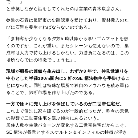
で……」
と苦笑しながら話をしてくれたのは営業の青木康彦さん。
参道の石畳は長野市の史跡認定を受けており、資材搬入のた
びに石畳を養生せねばならないのである。
「参拝客が少なくなる夕方5 時以降から厚いゴムマットを敷
くのですが、これが重い。またクレーンも使えないので、集
成材は人力で持ち上げるしかない。力勝負になるのは、この
場所ならではの特徴でしょうね」。
現場が顧客の連鎖を生み出し、わずか3 年で、仲見世通りを
中心とした半径300m圏内に5 軒のSE 構法物件を手掛けるこ
とになった。
同社は特殊な場所で独自のノウハウを積み重ね
ることで、独断市場を作り上げたのである。
一方で徐々に売り上げを伸ばしているのが二世帯住宅だ。
これまで個別に家を建てるのが一般的だったが、昨今の景気
の影響で二世帯住宅を選ぶ傾向にあるという。
居住人数や生活パターンが変化する二世帯住宅だからこそ、
SE 構法が得意とするスケルトン＆インフィルの特徴が活き