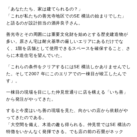
「あなたたち、家は建てられるの？」
「これが私たちの善光寺地区でのSE 構法の始まりでした」
と語るのが設計担当の酒井良子さん。
善光寺とその周囲には重要文化財を始めとする歴史建造物が
多い。原さん宅は耐火基準の厳しいエリアにあるだけでな
く、1階を店舗として使用できるスペースを確保すること、さ
らに木造住宅を望んでいた。
「これらの条件をクリアするにはSE 構法しかありませんでし
た。そして2007 年にこのエリアでの一棟目が竣工したんで
す」。
一棟目の現場を目にした仲見世通りに店を構える「いち善」
から発注がやってきた。
すると今度はいち善の現場を見た、向かいの店から依頼がや
ってきたのである。
「大空間を備え、木造の趣も得られる。仲見世ではSE 構法の
特徴をいかんなく発揮できる。でも店の前の石畳がネック