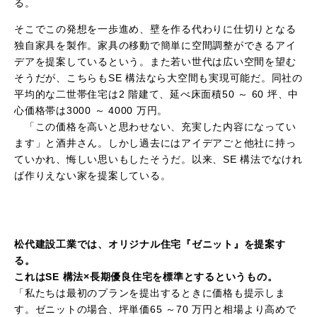
る。
そこでこの発想を一歩進め、壁を作る代わりに仕切りとなる
独自家具を製作。家具の移動で簡単に空間調整ができるアイ
デアを提案しているという。また若い世代は広い空間を望む
そうだが、こちらもSE 構法なら大空間も実現可能だ。同社の
平均的な二世帯住宅は2 階建て、延べ床面積50 ～ 60 坪、中
心価格帯は3000 ～ 4000 万円。
「この価格を高いと思わせない、充実した内容になってい
ます」と酒井さん。しかし過去にはアイデアごと他社に持っ
ていかれ、悔しい思いもしたそうだ。以来、SE 構法でなけれ
ば作りえない家を提案している。
松代建設工業では、オリジナル住宅『ゼニット』を提案す
る。
これはSE 構法×長期優良住宅を標準とするというもの。
「私たちは最初のプランを提出するときに価格も提示しま
す。ゼニットの場合、坪単価65 ～70 万円と相場より高めで