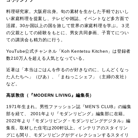
料理研究家。大阪府出身。旬の素材を生かした手軽でおいし
い家庭料理を提案し、テレビや雑誌、イベントなど多方面で
活躍。30か国以上の国を旅して世界の家庭料理を学ぶ。３児
の父親としての経験をもとに、男女共同参画、子育てについ
ての講演会も精力的に行う。
YouTube公式チャンネル「Koh Kentetsu Kitchen」は登録者
数210万人を超える人気となっている。
近著は「本当はごはんを作るのが好きなのに、しんどくなっ
た人たちへ」（ぴあ）、「まねっこシェフ」（主婦の友社）
など。
高坂敦信（『MODERN LIVING』編集長）
1971年生まれ。男性ファッション誌『MEN’S CLUB』の編集
部を経て、 2001年より『モダンリビング』編集部に在籍。
2022年より『モダンリビング・モダンリビングデジタル』編
集長。取材した住宅は200軒以上。インテリアのスタイリン
グにも関り、モダンリビングがディレクションするスタイリ