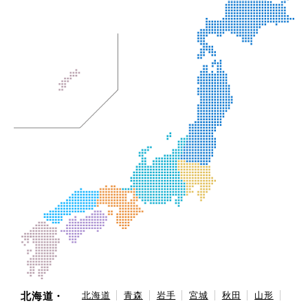
北海道・
北海道
青森
岩手
宮城
秋田
山形