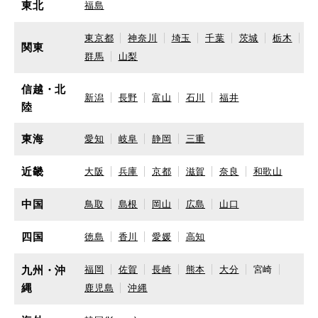
東北
福島
東京都
神奈川
埼玉
千葉
茨城
栃木
関東
群馬
山梨
信越・北
新潟
長野
富山
石川
福井
陸
東海
愛知
岐阜
静岡
三重
近畿
大阪
兵庫
京都
滋賀
奈良
和歌山
中国
鳥取
島根
岡山
広島
山口
四国
徳島
香川
愛媛
高知
九州・沖
福岡
佐賀
長崎
熊本
大分
宮崎
縄
鹿児島
沖縄