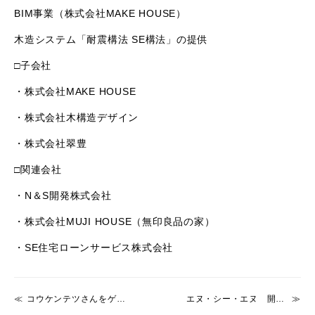
BIM事業（株式会社MAKE HOUSE）
木造システム「耐震構法 SE構法」の提供
□子会社
・株式会社MAKE HOUSE
・株式会社木構造デザイン
・株式会社翠豊
□関連会社
・N＆S開発株式会社
・株式会社MUJI HOUSE（無印良品の家）
・SE住宅ローンサービス株式会社
コウケンテツさんをゲストに迎え、プレミアムトークショーを開催「住まいがもたらす豊かさとは？ 100年続く食・住まい・そして暮らし」
エヌ・シー・エヌ 開かれた建築・インテリアの空間デザインアワード「TECTURE AWARD」にゴールドスポンサーとして協賛