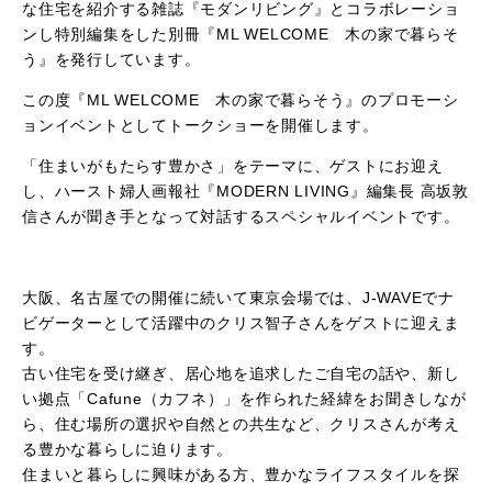
な住宅を紹介する雑誌『モダンリビング』とコラボレーショ
ンし特別編集をした別冊『ML WELCOME 木の家で暮らそ
う』を発行しています。
この度『ML WELCOME 木の家で暮らそう』のプロモーシ
ョンイベントとしてトークショーを開催します。
「住まいがもたらす豊かさ」をテーマに、ゲストにお迎え
し、ハースト婦人画報社『MODERN LIVING』編集長 高坂敦
信さんが聞き手となって対話するスペシャルイベントです。
大阪、名古屋での開催に続いて東京会場では、J-WAVEでナ
ビゲーターとして活躍中のクリス智子さんをゲストに迎えま
す。
古い住宅を受け継ぎ、居心地を追求したご自宅の話や、新し
い拠点「Cafune（カフネ）」を作られた経緯をお聞きしなが
ら、住む場所の選択や自然との共生など、クリスさんが考え
る豊かな暮らしに迫ります。
住まいと暮らしに興味がある方、豊かなライフスタイルを探