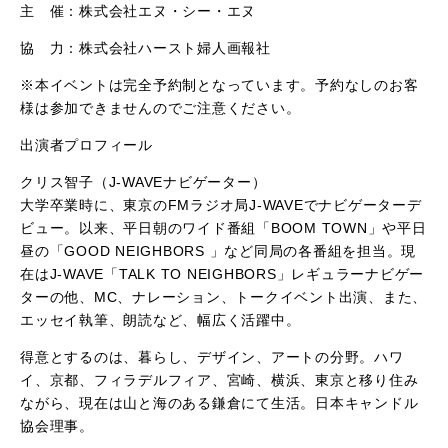
主 催：株式会社エヌ・シー・エヌ
協 力：株式会社ハースト婦人画報社
※本イベントは完全予約制となっています。予約なしのお客
様は参加できませんのでご注意ください。
出演者プロフィール
クリス智子（J-WAVEナビゲーター）
大学卒業時に、東京のFMラジオ局J-WAVEでナビゲーターデ
ビュー。以来、平日朝のワイド番組「BOOM TOWN」や平日
昼の「GOOD NEIGHBORS 」など同局の各番組を担当。現
在はJ-WAVE「TALK TO NEIGHBORS」レギュラーナビゲー
ターの他、MC、ナレーション、トークイベント出演、また、
エッセイ執筆、朗読など、幅広く活躍中。
得意とするのは、暮らし、デザイン、アートの分野。ハワ
イ、京都、フィラデルフィア、宮崎、横浜、東京と移り住み
ながら、現在は山と海のある鎌倉にて生活。日本キャンドル
協会理事。