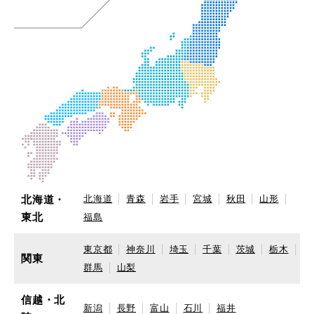
北海道・
北海道
青森
岩手
宮城
秋田
山形
東北
福島
東京都
神奈川
埼玉
千葉
茨城
栃木
関東
群馬
山梨
信越・北
新潟
長野
富山
石川
福井