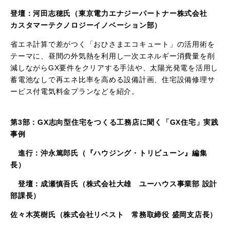
登壇：河田志穂氏（東京電力エナジーパートナー株式会社
カスタマーテクノロジーイノベーション部）
省エネ計算で差がつく「おひさまエコキュート」の活用術を
テーマに、昼間の外気熱を利用し一次エネルギー消費量を削
減しながら
GX
要件をクリアする手法や、太陽光発電を活用し
蓄電池なしで再エネ比率を高める設備計画、住宅設備修理サ
ービス付電気料金プランなどを紹介。
第3部：
GX志向型
住宅をつくる工務店に聞く「
GX
住宅」実践
事例
進行：沖永篤郎氏（『ハウジング・トリビューン』編集
長）
登壇：成瀬慎吾氏（株式会社大雄 ユーハウス事業部 設計
部課長）
佐々木英樹氏（株式会社リベスト 常務取締役
盛岡支店長）