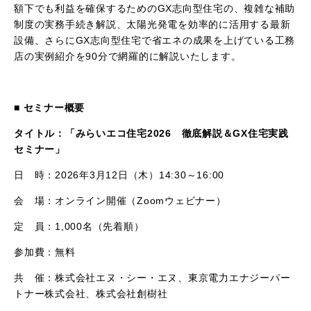
額下でも利益を確保するための
GX
志向型住宅の、複雑な補助
制度の実務手続き解説、太陽光発電を効率的に活用する最新
設備、さらに
GX
志向型住宅で省エネの成果を上げている工務
店の実例紹介を
90
分で網羅的に解説いたします。
■
セミナー概要
タイトル：「みらいエコ住宅2026 徹底解説＆GX住宅実践
セミナー」
日 時：
2026
年
3
月
12
日（木）
14:30
～
16:00
会 場：オンライン開催（
Zoom
ウェビナー）
定 員：
1,000
名（先着順）
参加費：無料
共 催：株式会社エヌ・シー・エヌ、東京電力エナジーパー
トナー株式会社、株式会社創樹社