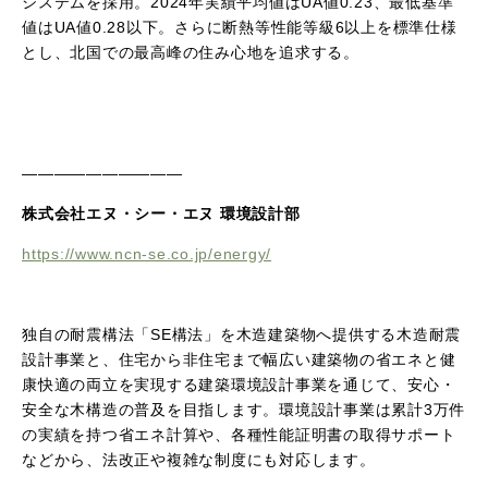
システムを採用。
2024
年実績平均値は
UA
値
0.23
、最低基準
値は
UA
値
0.28
以下。さらに断熱等性能等級
6
以上を標準仕様
とし、北国での最高峰の住み心地を追求する。
――――――――――
株式会社エヌ・シー・エヌ 環境設計部
https://www.ncn-se.co.jp/energy/
独自の耐震構法「
SE
構法」を木造建築物へ提供する木造耐震
設計事業と、住宅から非住宅まで幅広い建築物の省エネと健
康快適の両立を実現する建築環境設計事業を通じて、安心・
安全な木構造の普及を目指します。環境設計事業は累計
3
万件
の実績を持つ省エネ計算や、各種性能証明書の取得サポート
などから、法改正や複雑な制度にも対応します。