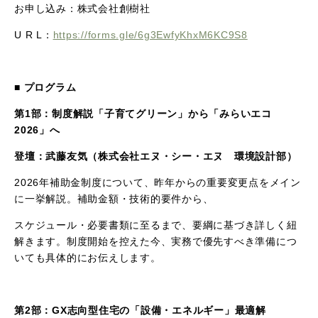
お申し込み：株式会社創樹社
U
R
L
：
https://forms.gle/6g3EwfyKhxM6KC9S8
■
プログラム
第1部：制度解説「子育てグリーン」から「みらいエコ
2026
」へ
登壇：武藤友気（株式会社エヌ・シー・エヌ 環境設計部）
2026年補助金制度について、昨年からの重要変更点をメイン
に一挙解説
。補助金額・技術的要件から、
スケジュール・必要書類に至るまで、要綱に基づき詳しく紐
解きます。制度開始を控えた今、実務で優先すべき準備につ
いても具体的にお伝えします。
第2部：GX志向型住宅の「設備・エネルギー」最適解