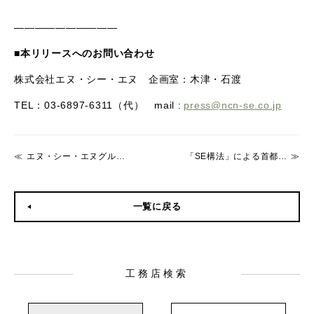
――――――――――
■本リリースへのお問い合わせ
株式会社エヌ・シー・エヌ 企画室：木津・石渡
TEL：03-6897-6311
（代）
mail :
press@ncn-se.co.jp
エヌ・シー・エヌグループ 株式会社MAKE HOUSEは、「株式会社KINO BIM」へ社名変更
「SE構法」による首都圏エリア初の木造5階建ビル 「Wood Five Story（仮称）」構造見学会を開催
一覧に戻る
工務店検索