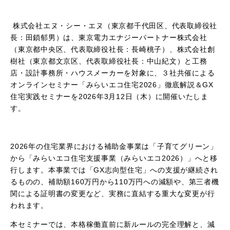
株式会社エヌ・シー・エヌ（東京都千代田区、代表取締役社
長：田鎖郁男）は、東京電力エナジーパートナー株式会社
（東京都中央区、代表取締役社長：長崎桃子）、株式会社創
樹社（東京都文京区、代表取締役社長：中山紀文）と工務
店・設計事務所・ハウスメーカーを対象に、３社共催による
オンラインセミナー「みらいエコ住宅2026」徹底解説＆GX
住宅実践セミナーを
2026年3月12日（木）に
開催いたしま
す。
2026
年の住宅業界における補助金事業は「子育てグリーン」
から「みらいエコ住宅支援事業（みらいエコ
2026
）」へと移
行します。本事業では「
GX
志向型住宅」への支援が継続され
るものの、補助額
160
万円から
110
万円への減額や、第三者機
関による証明書の変更など、実務に直結する重大な変更が行
われます。
本セミナーでは、本格稼働直前に新ルールの完全理解と、減