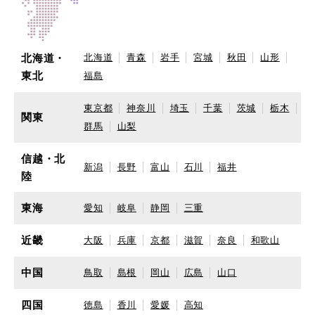
北海道・
北海道
青森
岩手
宮城
秋田
山形
東北
福島
東京都
神奈川
埼玉
千葉
茨城
栃木
関東
群馬
山梨
信越・北
新潟
長野
富山
石川
福井
陸
東海
愛知
岐阜
静岡
三重
近畿
大阪
兵庫
京都
滋賀
奈良
和歌山
中国
鳥取
島根
岡山
広島
山口
四国
徳島
香川
愛媛
高知