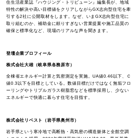
住生活産業誌『ハウジング・トリビューン』編集長が、地域
特性の解決や高い目標値をクリアしながら
GX志向型
住宅を牽
引する
2
社に公開取材をします。なぜ、いまGX志向型住宅に
取り組むのか、補助金に頼りすぎない営業提案や施工品質の
確保と標準化など、現場のリアルな声を聞きます。
登壇企業プロフィール
株式会社大雄（岐阜県各務原市）
全棟省エネルギー計算と気密測定を実施。
UA
値
0.46
以下、Ｃ
値
0.3
以下を目標としている。数値目標だけではなく無垢フロ
ーリングやトリプルガラス樹脂窓などを標準採用し、少ない
エネルギーで快適に暮らす住宅を目指す。
株式会社リベスト（岩手県奥州市）
岩手県という寒冷地で高断熱・高気密の構造躯体と全館空調