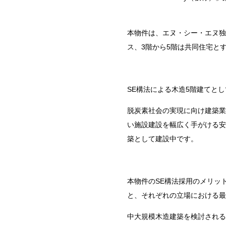
本物件は、エヌ・シー・エヌ独
ス、
3
階から
5
階は共同住宅と
SE構法による木造
5
階建てとし
脱炭素社会の実現に向け建築業
い施設建設を幅広く手がける安
築として建設中です。
本物件の
SE
構法採用のメリッ
と、それぞれの立場における最
中大規模木造建築を検討される