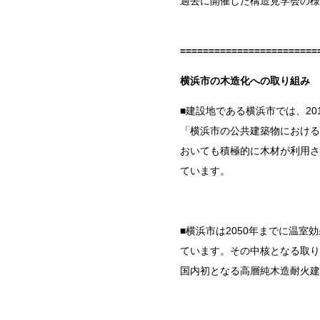
過去に開催した構造見学会の様
========================
横浜市の木造化への取り組み
■建設地である横浜市では、
20
「横浜市の公共建築物における
おいても積極的に木材が利用さ
ています。
■横浜市は
2050
年までに温室効
ています。その中核となる取り
国内初となる高層純木造耐火建