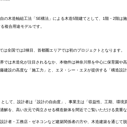
自の木造軸組工法「
SE
構法」による木造
5
階建てとして、
1
階・
2
階は施
する複合用途モデルです。
ては全国では
2
棟目、首都圏エリアでは初のプロジェクトとなります。
界では木造化が注目されるなか、本物件は神奈川県を中心に保育園や高
藤建設の高度な「施工力」と、エヌ・シー・エヌが提供する「構造設計
トとして、設計者は「設計の自由度」、事業主は「収益性、工期、環境
適解を、高い次元で両立させる構造躯体を間近でご覧いただける貴重な
設計者・工務店・ゼネコンなど建築関係者の方や、木造建築を通じて脱