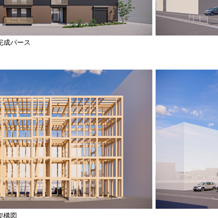
）」完成パース
」架構図