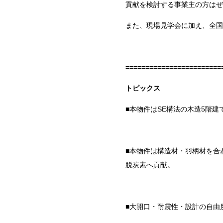
貢献を検討する事業主の方はぜ
また、現場見学会に加え、全国
========================
トピックス
■本物件は
SE
構法の木造
5
階建
■本物件は構造材・羽柄材を合
脱炭素へ貢献。
■大開口・耐震性・設計の自由