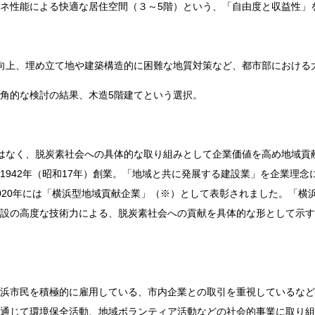
ネ性能による快適な居住空間（３～
5
階）という、「自由度と収益性」
向上、埋め立て地や建築構造的に困難な地質対策など、都市部における
角的な検討の結果、木造
5
階建てという選択。
はなく、脱炭素社会への具体的な取り組みとして企業価値を高め地域貢
1942
年（昭和
17
年）創業。「地域と共に発展する建設業」を企業理念
020
年には「横浜型地域貢献企業」（
※
）として表彰されました。「横
設の高度な技術力による、脱炭素社会への貢献を具体的な形として示す
浜市民を積極的に雇用している、市内企業との取引を重視しているなど
通じて環境保全活動、地域ボランティア活動などの社会的事業に取り組