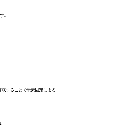
す。
貯蔵することで炭素固定による
1