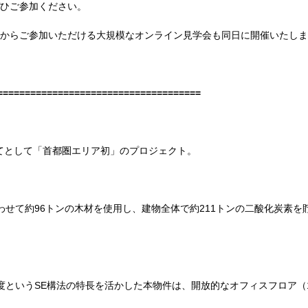
ひご参加ください。
からご参加いただける大規模なオンライン見学会も同日に開催いたしま
=====================================
てとして「首都圏エリア初」のプロジェクト。
わせて約
96
トンの木材を使用し、建物全体で約
211
トンの二酸化炭素を
度という
SE
構法の特長を活かした本物件は、開放的なオフィスフロア（