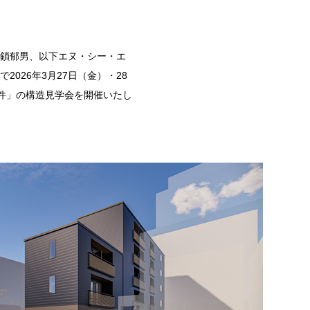
鎖郁男、以下エヌ・シー・エ
で
2026
年
3
月
27
日（金）・
28
件」の構造見学会を開催いたし