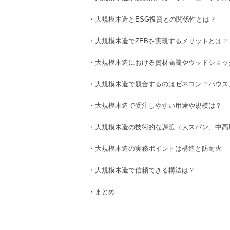
・
大規模木造
と
ESG投資
との関係性とは？
・
大規模木造
で
ZEB
を実現するメリットとは？
・
大規模木造
における
資材高騰
や
ウッドショッ
・
大規模木造
で競合するのは
ゼネコン
？
ハウス
・
大規模木造
で受注しやすい
用途
や
規模
は？
・
大規模木造
の技術的な課題（
大スパン
、
中高
・
大規模木造
の実務ポイントは
構造
と
防耐火
・大規模木造
で信頼できる構法は？
・まとめ