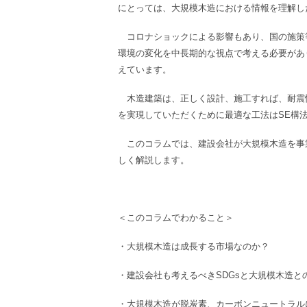
にとっては、大規模木造における情報を理解し
コロナショックによる影響もあり、国の施策
環境の変化を中長期的な視点で考える必要があ
えています。
木造建築は、正しく設計、施工すれば、耐震
を実現していただくために最適な工法はSE構
このコラムでは、建設会社が大規模木造を事業
しく解説します。
＜このコラムでわかること＞
・
大規模木造
は成長する市場なのか？
・
建設会社
も考えるべき
SDGs
と
大規模木造
と
・
大規模木造
が
脱炭素、カーボンニュートラル