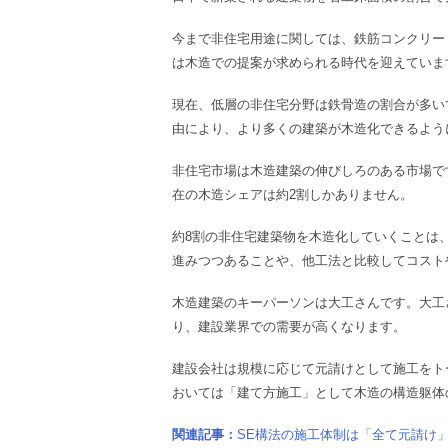
今まで非住宅用途に関しては、鉄筋コンクリー
は木造での提案が求められる時代を迎えていま
現在、低層の非住宅分野は鉄骨造の割合が多い
由により、より多くの建築が木造化できるよう
非住宅市場は木造建築の伸びしろのある市場で
在の木造シェアは約2割しかありません。
約8割の非住宅建築物を木造化していくことは、
進みつつあることや、他工法と比較してコスト
木造建築のキーパーソンは大工さんです。大工
り、建設業界での需要が高くなります。
建設会社は規模に応じて元請けとして施工をト
おいては「建て方施工」として木造の構造躯体
関連記事：
SE構法の施工体制は「全て元請け」