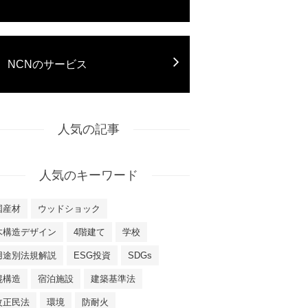
NCNのサービス
人気の記事
人気のキーワード
国産材
ウッドショック
木構造デザイン
4階建て
学校
用途別法規解説
ESG投資
SDGs
混構造
宿泊施設
建築基準法
改正民法
環境
防耐火