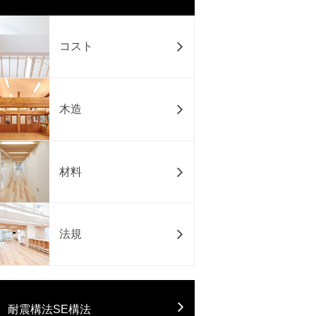
コスト
木造
材料
法規
耐震構法SE構法