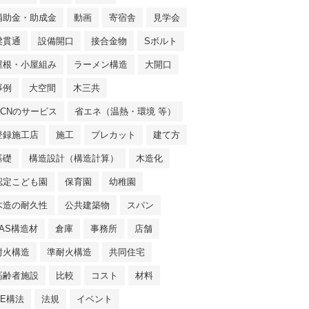
補助金・助成金
動画
寄宿舎
見学会
梁貫通
設備開口
接合金物
Sボルト
屋根・小屋組み
ラーメン構造
大開口
事例
大空間
木三共
NCNのサービス
省エネ（温熱・環境 等）
登録施工店
施工
プレカット
建て方
基礎
構造設計（構造計算）
木造化
認定こども園
保育園
幼稚園
木造の耐久性
公共建築物
スパン
JAS構造材
倉庫
事務所
店舗
耐火構造
準耐火構造
共同住宅
高齢者施設
比較
コスト
材料
SE構法
法規
イベント