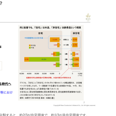
？
類すると、約2/3が住宅用途で、約1/3が非住宅用途です。