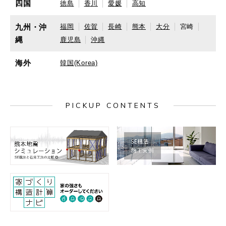
四国
徳島
香川
愛媛
高知
九州・沖
福岡
佐賀
長崎
熊本
大分
宮崎
縄
鹿児島
沖縄
海外
韓国(Korea)
PICKUP CONTENTS