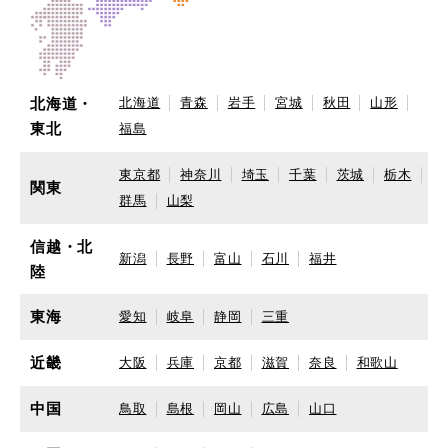
北海道・
北海道
青森
岩手
宮城
秋田
山形
東北
福島
東京都
神奈川
埼玉
千葉
茨城
栃木
関東
群馬
山梨
信越・北
新潟
長野
富山
石川
福井
陸
東海
愛知
岐阜
静岡
三重
近畿
大阪
兵庫
京都
滋賀
奈良
和歌山
中国
鳥取
島根
岡山
広島
山口