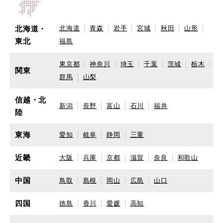
北海道・
北海道
青森
岩手
宮城
秋田
山形
東北
福島
東京都
神奈川
埼玉
千葉
茨城
栃木
関東
群馬
山梨
信越・北
新潟
長野
富山
石川
福井
陸
東海
愛知
岐阜
静岡
三重
近畿
大阪
兵庫
京都
滋賀
奈良
和歌山
中国
鳥取
島根
岡山
広島
山口
四国
徳島
香川
愛媛
高知