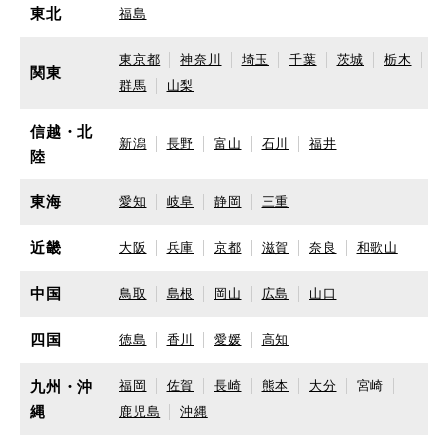
東北
福島
東京都
神奈川
埼玉
千葉
茨城
栃木
関東
群馬
山梨
信越・北
新潟
長野
富山
石川
福井
陸
東海
愛知
岐阜
静岡
三重
近畿
大阪
兵庫
京都
滋賀
奈良
和歌山
中国
鳥取
島根
岡山
広島
山口
四国
徳島
香川
愛媛
高知
九州・沖
福岡
佐賀
長崎
熊本
大分
宮崎
縄
鹿児島
沖縄