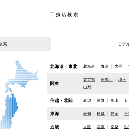
工務店検索
検索
モデ
北海道・東北
北海道
青森
岩手
東京都
神奈川
埼玉
関東
山梨
信越・北陸
新潟
長野
富山
石
東海
愛知
岐阜
静岡
三
近畿
大阪
兵庫
京都
滋