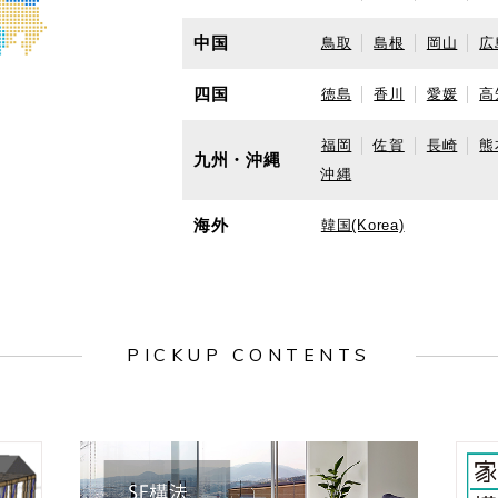
中国
鳥取
島根
岡山
広
四国
徳島
香川
愛媛
高
福岡
佐賀
長崎
熊
九州・沖縄
沖縄
海外
韓国(Korea)
PICKUP CONTENTS