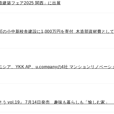
建築フェア2025 関西」に出展
の小中新校舎建設に1,000万円を寄付 木造部資材費とし
ア、YKK AP、u.companyの4社 マンションリノベ
そう vol.19』 7月14日発売 趣味も暮らしも「愉しむ家」