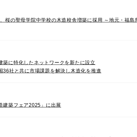
」、桜の聖母学院中学校の木造校舎増築に採用 ～地元・福島
建築に特化したネットワークを新たに設立
国36社と共に市場課題を解決し木造化を推進
建築フェア2025」に出展