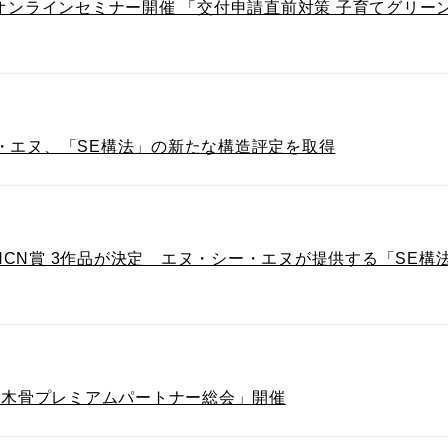
オンラインセミナー開催 「交付申請直前対策 子育てグリー
・エヌ、「SE構法」の新たな構造評定を取得
024」 NCN賞 3作品が決定 エヌ・シー・エヌが提供する「S
量木骨プレミアムパートナー総会」開催