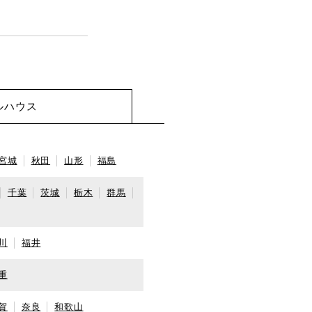
ルハウス
宮城
秋田
山形
福島
千葉
茨城
栃木
群馬
川
福井
重
賀
奈良
和歌山