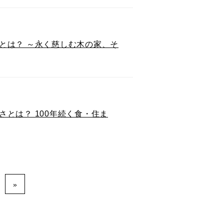
とは？ ～永く慈しむ木の家、そ
とは？ 100年続く食・住ま
»