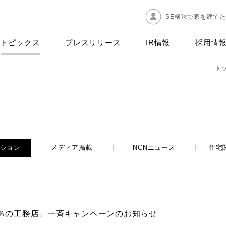
SE構法で家を建て
トピックス
プレスリリース
IR情報
採用情
ト
ション
メディア掲載
NCNニュース
住宅
％の工務店」一斉キャンペーンのお知らせ