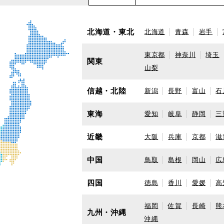
北海道・東北
北海道
青森
岩手
東京都
神奈川
埼玉
関東
山梨
信越・北陸
新潟
長野
富山
石
東海
愛知
岐阜
静岡
三
近畿
大阪
兵庫
京都
滋
中国
鳥取
島根
岡山
広
四国
徳島
香川
愛媛
高
福岡
佐賀
長崎
熊
九州・沖縄
沖縄