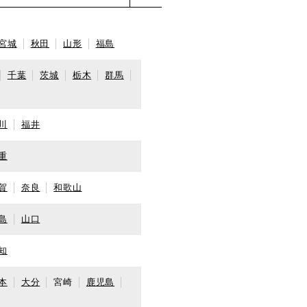
宮城
秋田
山形
福島
千葉
茨城
栃木
群馬
川
福井
重
賀
奈良
和歌山
島
山口
知
本
大分
宮崎
鹿児島