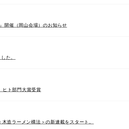
代』開催（岡山会場）のお知らせ
ました。
2 ヒト部門大賞受賞
で ＜木造ラーメン構法＞の新連載をスタート。