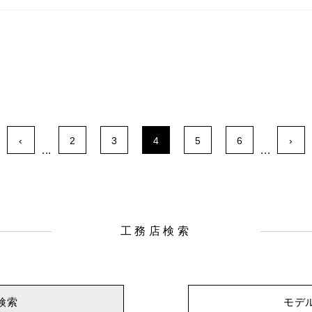
‹
2
3
4
5
6
›
...
...
工務店検索
検索
モデ