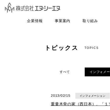
企業情報
事業案内
取り組み
トピックス
TOPICS
すべて
インフォメー
2013/02/15
インフォメーション
重量木骨の家（西日本）、「１