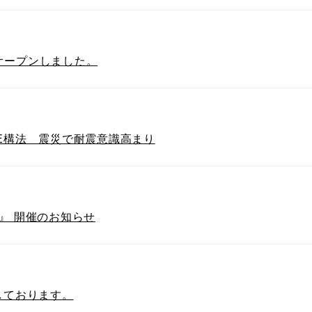
をオープンしました。
E構法 震災で耐震意識高まり
』 開催のお知らせ
しております。