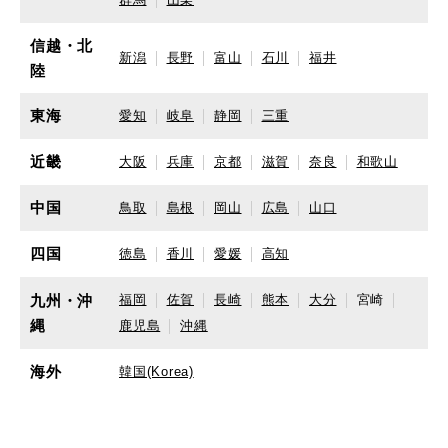
信越・北
新潟
長野
富山
石川
福井
陸
東海
愛知
岐阜
静岡
三重
近畿
大阪
兵庫
京都
滋賀
奈良
和歌山
中国
鳥取
島根
岡山
広島
山口
四国
徳島
香川
愛媛
高知
九州・沖
福岡
佐賀
長崎
熊本
大分
宮崎
縄
鹿児島
沖縄
海外
韓国(Korea)