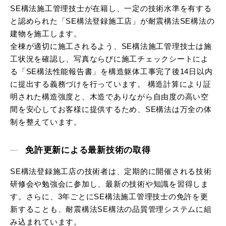
SE構法施工管理技士が在籍し、一定の技術水準を有する
と認められた「SE構法登録施工店」が耐震構法SE構法の
建物を施工します。
全棟が適切に施工されるよう、SE構法施工管理技士は施
工状況を確認し、写真ならびに施工チェックシートによ
る「SE構法性能報告書」を構造躯体工事完了後14日以内
に提出する義務づけを行っています。 構造計算により証
明された構造強度と、木造でありながら自由度の高い空
間を安心してお客様に提供するため、SE構法は万全の体
制を整えています。
免許更新による最新技術の取得
SE構法登録施工店の技術者は、定期的に開催される技術
研修会や勉強会に参加し、最新の技術や知識を習得しま
す。さらに、3年ごとにSE構法施工管理技士の免許を更
新することも、耐震構法SE構法の品質管理システムに組
み込まれています。